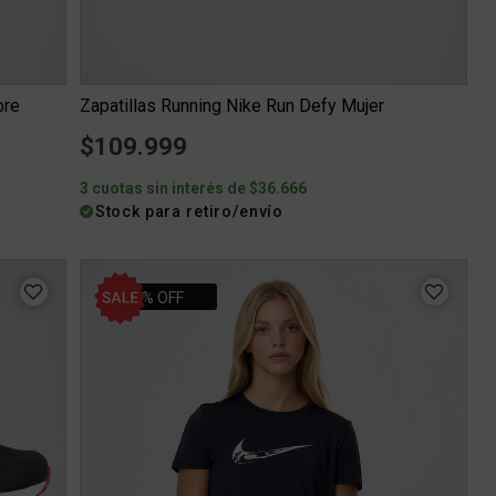
bre
Zapatillas Running Nike Run Defy Mujer
m
$109.999
3 cuotas sin interés de $36.666
Stock para retiro/envío
40% OFF