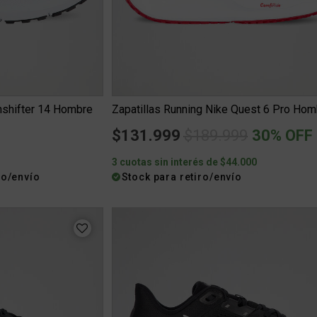
nshifter 14 Hombre
Zapatillas Running Nike Quest 6 Pro Hom
Price reduced fro
to
$131.999
$189.999
30% OFF
0
3 cuotas sin interés de $44.000
ro/envío
Stock para retiro/envío