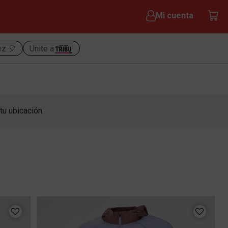
Mi cuenta
ez 🎈
Unite a
tu ubicación.