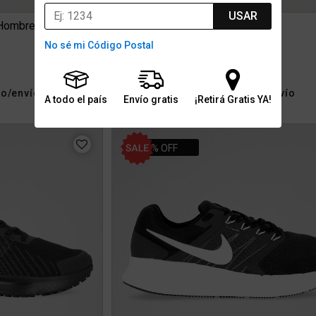
USAR
 Hombre
Zapatillas Nike Air Winflo 11 Mujer
No sé mi Código Postal
$199.999
3
6 cuotas sin interés de $33.333
ro/envío
Stock para retiro/envío
Gratis
A todo el país
Envío gratis
¡Retirá Gratis YA!
30% OFF