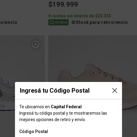
$199.999
3
6 cuotas sin interés de $33.333
ro/envío
Stock para retiro/envío
Gratis
Ingresá tu Código Postal
Te ubicamos en
Capital Federal
.
Ingresá tu código postal y te mostraremos las
mejores opciones de retiro y envío.
Código Postal