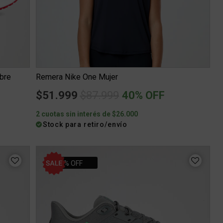
bre
Remera Nike One Mujer
m
Price reduced from
to
$51.999
$87.999
40% OFF
2 cuotas sin interés de $26.000
Stock para retiro/envío
20% OFF