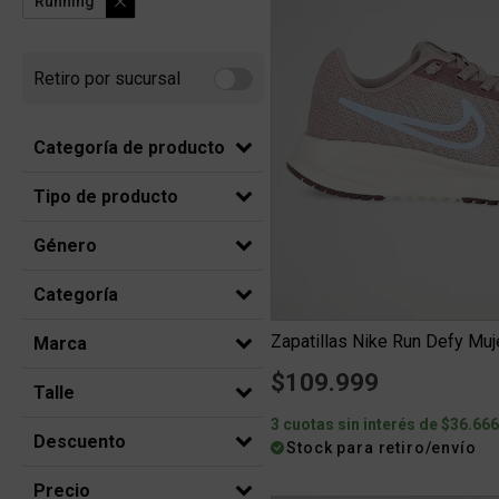
Running
Retiro por sucursal
Refine by Retiro por sucursal: Retiro por sucursal
Categoría de producto
Tipo de producto
Género
Categoría
Zapatillas Nike Run Defy Muj
Marca
$109.999
Talle
3 cuotas sin interés de $36.66
Descuento
Stock para retiro/envío
Precio