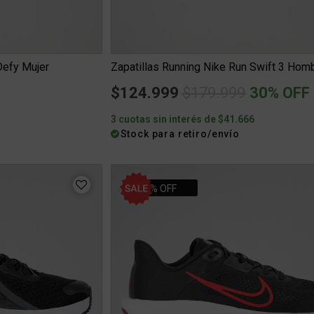
Defy Mujer
Zapatillas Running Nike Run Swift 3 Hom
Price reduced fro
to
$124.999
$179.999
30% OFF
6
3 cuotas sin interés de $41.666
Stock para retiro/envío
30% OFF