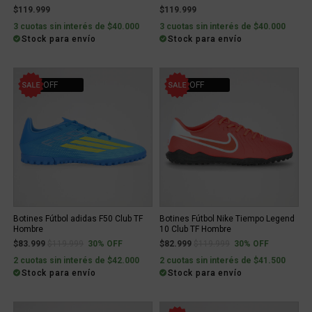
$119.999
$119.999
3 cuotas sin interés de $40.000
3 cuotas sin interés de $40.000
Stock para envío
Stock para envío
30% OFF
30% OFF
Botines Fútbol adidas F50 Club TF
Botines Fútbol Nike Tiempo Legend
Hombre
10 Club TF Hombre
Price reduced from
to
Price reduced from
to
$83.999
$119.999
30% OFF
$82.999
$119.999
30% OFF
2 cuotas sin interés de $42.000
2 cuotas sin interés de $41.500
Stock para envío
Stock para envío