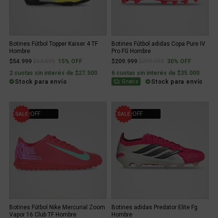
Botines Fútbol Topper Kaiser 4 TF
Botines Fútbol adidas Copa Pure IV
Hombre
Pro FG Hombre
Price reduced from
to
Price reduced from
to
$54.999
$64.899
15% OFF
$209.999
$299.999
30% OFF
2 cuotas sin interés de $27.500
6 cuotas sin interés de $35.000
Stock para envío
Stock para envío
Gratis
30% OFF
30% OFF
Botines Fútbol Nike Mercurial Zoom
Botines adidas Predator Elite Fg
Vapor 16 Club TF Hombre
Hombre