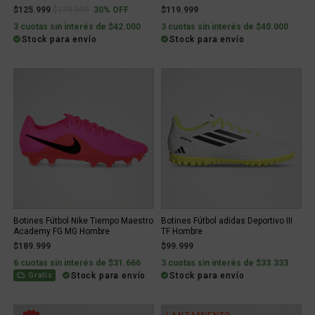
Price reduced from
to
$125.999
$179.999
30% OFF
$119.999
3 cuotas sin interés de $42.000
3 cuotas sin interés de $40.000
Stock para envío
Stock para envío
Botines Fútbol Nike Tiempo Maestro
Botines Fútbol adidas Deportivo III
Academy FG MG Hombre
TF Hombre
$189.999
$99.999
6 cuotas sin interés de $31.666
3 cuotas sin interés de $33.333
Stock para envío
Stock para envío
Gratis