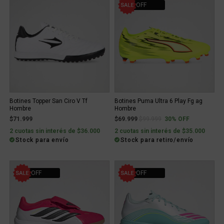
30% OFF
Botines Topper San Ciro V Tf
Botines Puma Ultra 6 Play Fg ag
Hombre
Hombre
Price reduced from
to
$71.999
$69.999
$99.999
30% OFF
2 cuotas sin interés de $36.000
2 cuotas sin interés de $35.000
Stock para envío
Stock para retiro/envío
30% OFF
30% OFF