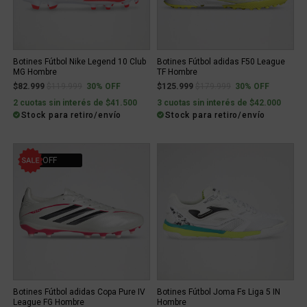
Botines Fútbol Nike Legend 10 Club
Botines Fútbol adidas F50 League
MG Hombre
TF Hombre
Price reduced from
to
Price reduced from
to
$82.999
$119.999
30% OFF
$125.999
$179.999
30% OFF
2 cuotas sin interés de $41.500
3 cuotas sin interés de $42.000
Stock para retiro/envío
Stock para retiro/envío
30% OFF
Botines Fútbol adidas Copa Pure IV
Botines Fútbol Joma Fs Liga 5 IN
League FG Hombre
Hombre