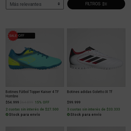
FILTROS
15% OFF
Botines Fútbol Topper Kaiser 4 TF
Botines adidas Goletto IX Tf
Hombre
Price reduced from
to
$54.999
$64.899
15% OFF
$99.999
2 cuotas sin interés de $27.500
3 cuotas sin interés de $33.333
Stock para envío
Stock para envío