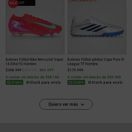
LANZAMIENTO
30% OFF
Botines Fútbol Nike Mercurial Vapor
Botines Fútbol adidas Copa Pure IV
16 Elite FG Hombre
League TF Hombre
Price reduced from
to
$348.999
$499.999
30% OFF
$179.999
6 cuotas sin interés de $58.166
6 cuotas sin interés de $30.000
Stock para envío
Stock para envío
Gratis
Gratis
Quiero ver más