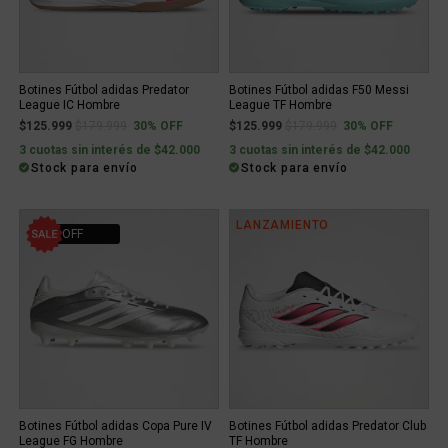
Botines Fútbol adidas Predator
Botines Fútbol adidas F50 Messi
League IC Hombre
League TF Hombre
Price reduced from
to
Price reduced from
to
$125.999
$179.999
30% OFF
$125.999
$179.999
30% OFF
3 cuotas sin interés de $42.000
3 cuotas sin interés de $42.000
Stock para envío
Stock para envío
LANZAMIENTO
30% OFF
Botines Fútbol adidas Copa Pure IV
Botines Fútbol adidas Predator Club
League FG Hombre
TF Hombre