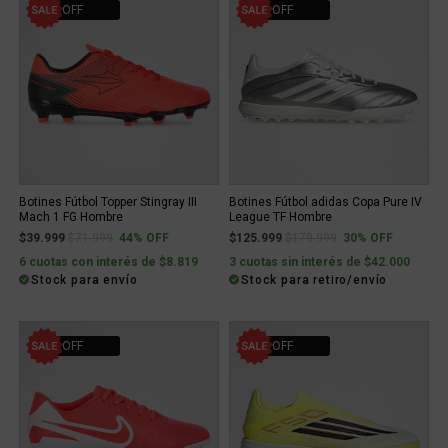
44% OFF
30% OFF
Botines Fútbol Topper Stingray III
Botines Fútbol adidas Copa Pure IV
Mach 1 FG Hombre
League TF Hombre
Price reduced from
to
Price reduced from
to
$39.999
$71.999
44% OFF
$125.999
$179.999
30% OFF
6 cuotas con interés de $8.819
3 cuotas sin interés de $42.000
Stock para envío
Stock para retiro/envío
30% OFF
30% OFF