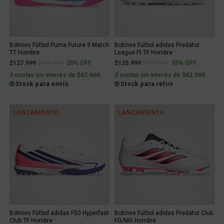
Botines Fútbol Puma Future 9 Match
Botines Fútbol adidas Predator
TT Hombre
League Ft TF Hombre
Price reduced from
to
Price reduced from
to
$127.999
$159.999
20% OFF
$125.999
$179.999
30% OFF
3 cuotas sin interés de $42.666
3 cuotas sin interés de $42.000
Stock para envío
Stock para retiro
LANZAMIENTO
LANZAMIENTO
Botines Fútbol adidas F50 Hyperfast
Botines Fútbol adidas Predator Club
Club TF Hombre
FG/MG Hombre