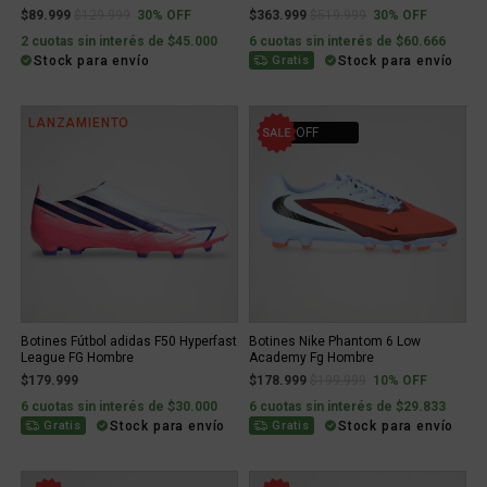
Price reduced from
to
Price reduced from
to
$89.999
$129.999
30% OFF
$363.999
$519.999
30% OFF
2 cuotas sin interés de $45.000
6 cuotas sin interés de $60.666
Stock para envío
Stock para envío
Gratis
LANZAMIENTO
10% OFF
Botines Fútbol adidas F50 Hyperfast
Botines Nike Phantom 6 Low
League FG Hombre
Academy Fg Hombre
Price reduced from
to
$179.999
$178.999
$199.999
10% OFF
6 cuotas sin interés de $30.000
6 cuotas sin interés de $29.833
Stock para envío
Stock para envío
Gratis
Gratis