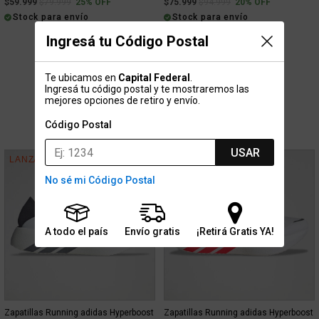
Price reduced from
to
Price reduced from
to
$59.999
$79.999
25% OFF
$75.999
$94.999
20% OFF
Stock para envío
Stock para envío
Ingresá tu Código Postal
Te ubicamos en
Capital Federal
.
Ingresá tu código postal y te mostraremos las
mejores opciones de retiro y envío.
LANZAMIENTOS
Código Postal
USAR
LANZAMIENTO
LANZAMIENTO
No sé mi Código Postal
A todo el país
Envío gratis
¡Retirá Gratis YA!
Zapatillas Running adidas Hyperboost
Zapatillas Running adidas Hyperboost