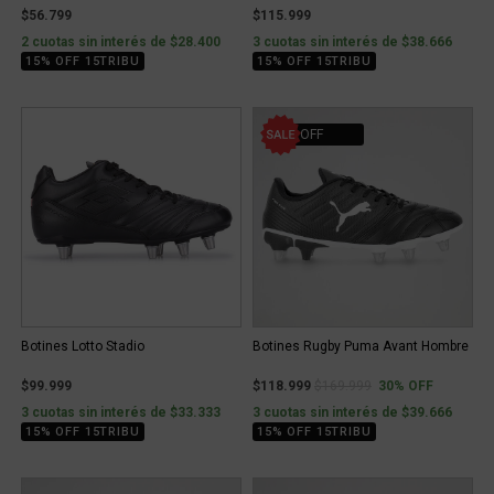
$56.799
$115.999
2 cuotas sin interés de $28.400
3 cuotas sin interés de $38.666
15% OFF 15TRIBU
15% OFF 15TRIBU
30% OFF
Botines Lotto Stadio
Botines Rugby Puma Avant Hombre
Price reduced from
to
$99.999
$118.999
$169.999
30% OFF
3 cuotas sin interés de $33.333
3 cuotas sin interés de $39.666
15% OFF 15TRIBU
15% OFF 15TRIBU