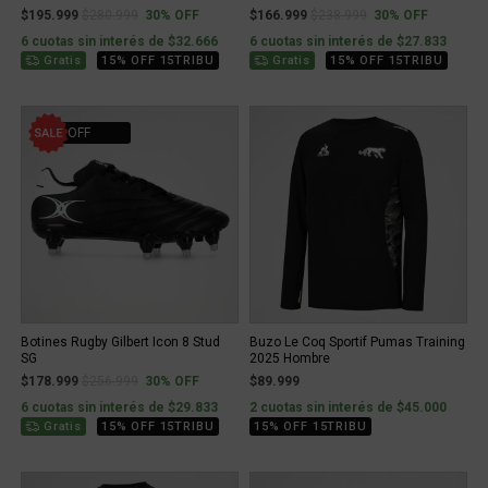
Price reduced from
to
Price reduced from
to
$195.999
$280.999
30% OFF
$166.999
$238.999
30% OFF
6 cuotas sin interés de $32.666
6 cuotas sin interés de $27.833
Gratis
15% OFF 15TRIBU
Gratis
15% OFF 15TRIBU
30% OFF
Botines Rugby Gilbert Icon 8 Stud
Buzo Le Coq Sportif Pumas Training
SG
2025 Hombre
Price reduced from
to
$178.999
$256.999
30% OFF
$89.999
6 cuotas sin interés de $29.833
2 cuotas sin interés de $45.000
Gratis
15% OFF 15TRIBU
15% OFF 15TRIBU