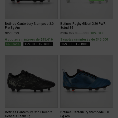
Botines Canterbury Stampede 3.0
Botines Rugby Gilbert X20 PWR
Pro Sg Am
8stud SG
Price reduced from
to
$273.699
$134.999
$150.999
10% OFF
6 cuotas sin interés de $45.616
3 cuotas sin interés de $45.000
Gratis
15% OFF 15TRIBU
15% OFF 15TRIBU
Botines Canterbury Ccc Phoenix
Botines Canterbury Stampede 3.0
Genesis Team Fg
Sg Am