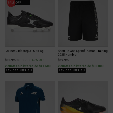
40% OFF
Botines Sidestep X15 8s Ag
Short Le Coq Sportif Pumas Training
2025 Hombre
Price reduced from
to
$82.999
$139.799
40% OFF
$69.999
2 cuotas sin interés de $41.500
2 cuotas sin interés de $35.000
15% OFF 15TRIBU
15% OFF 15TRIBU