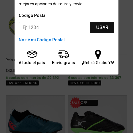
mejores opciones de retiro y envío.
Código Postal
USAR
No sé mi Código Postal
Pelota Dribbling Test Match 2.0
Medias Gilbert Juego
A todo el país
Envío gratis
¡Retirá Gratis YA!
$42.599
$14.999
6 cuotas con interés de $9.392
6 cuotas con interés de $3.307
15% OFF 15TRIBU
15% OFF 15TRIBU
10% OFF