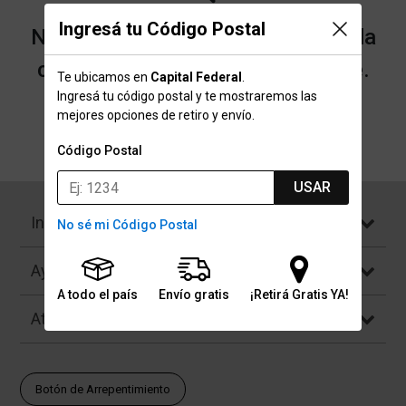
Ingresá tu Código Postal
No encontramos resultados para la
categoría "Babolat" que buscaste.
Te ubicamos en
Capital Federal
.
Ingresá tu código postal y te mostraremos las
mejores opciones de retiro y envío.
Volver a la página de inicio
Código Postal
USAR
Institucional
No sé mi Código Postal
Ayuda
A todo el país
Envío gratis
¡Retirá Gratis YA!
Atención al Cliente
Botón de Arrepentimiento