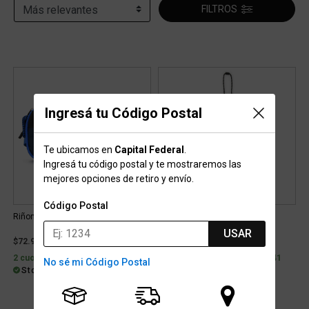
FILTROS
Ingresá tu Código Postal
Te ubicamos en
Capital Federal
.
Ingresá tu código postal y te mostraremos las
mejores opciones de retiro y envío.
Código Postal
Riñonera Chums Trail Jam
Funda Chums Splash
USAR
$72.999
$27.399
2 cuotas sin interés de $36.500
6 cuotas con interés de $6.041
No sé mi Código Postal
Stock para retiro/envío
Stock para retiro/envío