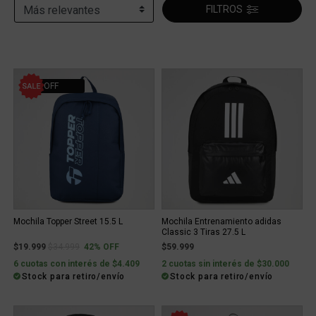
FILTROS
42% OFF
Mochila Topper Street 15.5 L
Mochila Entrenamiento adidas
Classic 3 Tiras 27.5 L
Price reduced from
to
$19.999
$34.999
42% OFF
$59.999
6 cuotas con interés de $4.409
2 cuotas sin interés de $30.000
Stock para retiro/envío
Stock para retiro/envío