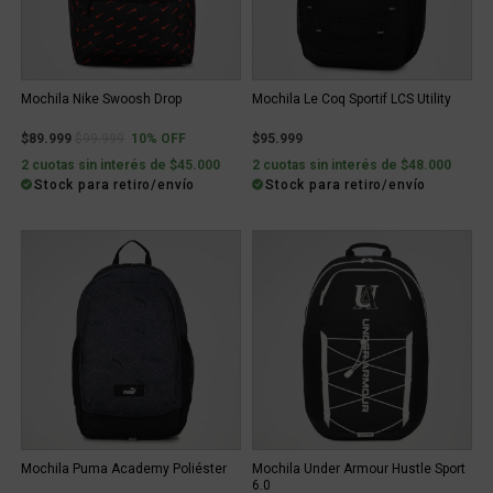
Mochila Nike Swoosh Drop
Mochila Le Coq Sportif LCS Utility
Price reduced from
to
$89.999
$99.999
10% OFF
$95.999
2 cuotas sin interés de $45.000
2 cuotas sin interés de $48.000
Stock para retiro/envío
Stock para retiro/envío
Mochila Puma Academy Poliéster
Mochila Under Armour Hustle Sport
6.0