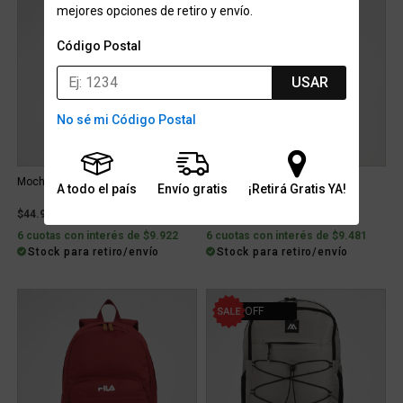
mejores opciones de retiro y envío.
Código Postal
USAR
No sé mi Código Postal
Mochila Puma Phase II Poliéster
Mochila Puma Phase
A todo el país
Envío gratis
¡Retirá Gratis YA!
$44.999
$42.999
6 cuotas con interés de $9.922
6 cuotas con interés de $9.481
Stock para retiro/envío
Stock para retiro/envío
60% OFF