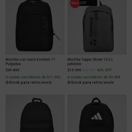
42% OFF
Mochila con cierre Everlast 17
Mochila Topper Street 15.5 L
Pulgadas
poliéster
Price reduced from
to
$49.899
$19.999
$34.999
42% OFF
6 cuotas con interés de $11.002
6 cuotas con interés de $4.409
Stock para retiro/envío
Stock para retiro/envío