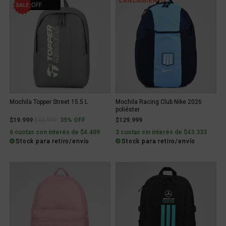
LANZAMIENTO
35% OFF
Mochila Topper Street 15.5 L
Mochila Racing Club Nike 2026
poliéster
Price reduced from
to
$19.999
$30.999
35% OFF
$129.999
6 cuotas con interés de $4.409
3 cuotas sin interés de $43.333
Stock para retiro/envío
Stock para retiro/envío