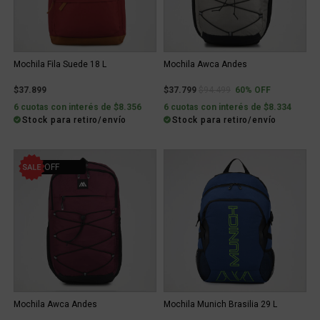
Mochila Fila Suede 18 L
Mochila Awca Andes
Price reduced from
to
$37.899
$37.799
$94.499
60% OFF
6 cuotas con interés de $8.356
6 cuotas con interés de $8.334
Stock para retiro/envío
Stock para retiro/envío
60% OFF
Mochila Awca Andes
Mochila Munich Brasilia 29 L