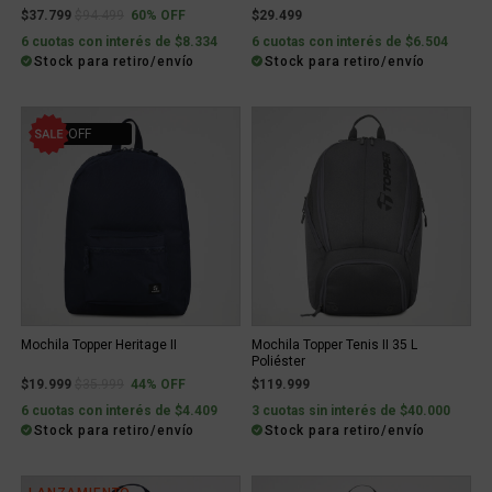
Price reduced from
to
$37.799
$94.499
60% OFF
$29.499
6 cuotas con interés de $8.334
6 cuotas con interés de $6.504
Stock para retiro/envío
Stock para retiro/envío
44% OFF
Mochila Topper Heritage II
Mochila Topper Tenis II 35 L
Poliéster
Price reduced from
to
$19.999
$35.999
44% OFF
$119.999
6 cuotas con interés de $4.409
3 cuotas sin interés de $40.000
Stock para retiro/envío
Stock para retiro/envío