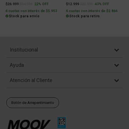
Price reduced from
to
Price reduced from
to
$26.999
$34.999
22% OFF
$12.999
$22.999
43% OFF
6 cuotas con interés de $5.953
6 cuotas con interés de $2.866
Stock para envío
Stock para retiro
Institucional
Ayuda
Atención al Cliente
Botón de Arrepentimiento