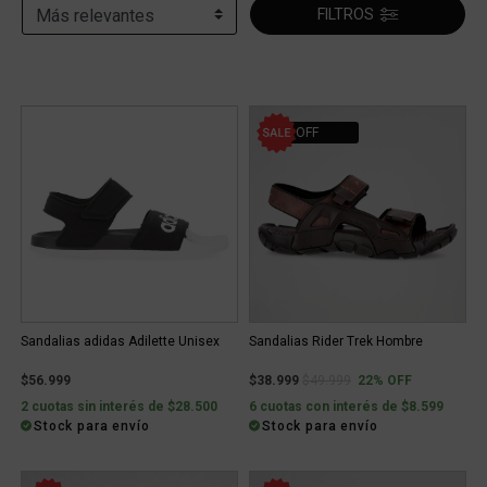
FILTROS
22% OFF
Sandalias adidas Adilette Unisex
Sandalias Rider Trek Hombre
Price reduced from
to
$56.999
$38.999
$49.999
22% OFF
2 cuotas sin interés de $28.500
6 cuotas con interés de $8.599
Stock para envío
Stock para envío