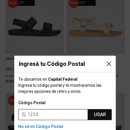
22% OFF
20% OFF
Sandalias Rider Fast Hombre
Sandalias Rider Free Style II
Ingresá tu Código Postal
Price reduced from
to
Price reduced from
to
$26.999
$34.999
22% OFF
$40.999
$51.399
20% OFF
6 cuotas con interés de $5.953
6 cuotas con interés de $9.040
Te ubicamos en
Capital Federal
.
Stock para envío
Stock para envío
Ingresá tu código postal y te mostraremos las
mejores opciones de retiro y envío.
22% OFF
22% OFF
Código Postal
USAR
No sé mi Código Postal