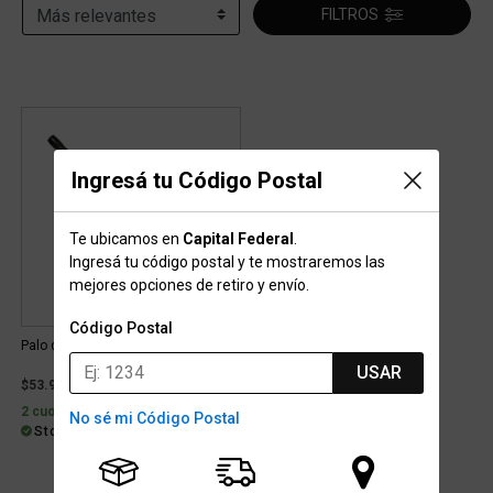
FILTROS
Ingresá tu Código Postal
Te ubicamos en
Capital Federal
.
Ingresá tu código postal y te mostraremos las
mejores opciones de retiro y envío.
Código Postal
Palo de Hockey Osaka Grow Bow
USAR
$53.999
2 cuotas sin interés de $27.000
No sé mi Código Postal
Stock para envío