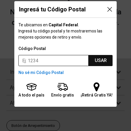
Ingresá tu Código Postal
No encontramos resultados para la
categoría "Jacklee" que buscaste.
Te ubicamos en
Capital Federal
.
Ingresá tu código postal y te mostraremos las
mejores opciones de retiro y envío.
Volver a la página de inicio
Código Postal
USAR
Institucional
No sé mi Código Postal
Ayuda
A todo el país
Envío gratis
¡Retirá Gratis YA!
Atención al Cliente
Botón de Arrepentimiento