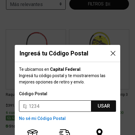
FILTROS
Ingresá tu Código Postal
Te ubicamos en
Capital Federal
.
Ingresá tu código postal y te mostraremos las
mejores opciones de retiro y envío.
Código Postal
Raqueta Dunlop Cx 200 Nh G3
Raqueta Dunlop Sx 300 21 LS Grip 3
USAR
$391.999
$496.199
6 cuotas sin interés de $65.333
6 cuotas sin interés de $82.700
Gratis
No sé mi Código Postal
Gratis
Stock para retiro/envío
Stock para retiro/envío