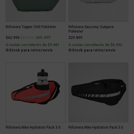
Riñonera Topper Chill Poliéster
Riñonera Saucony Outpace
Poliéster
Price reduced from
to
$42.999
$53.999
20% OFF
$29.899
6 cuotas con interés de $9.481
6 cuotas con interés de $6.592
Stock para retiro/envío
Stock para retiro/envío
Riñonera Nike Hydration Pack 3.0
Riñonera Nike Hydration Pack 3.0