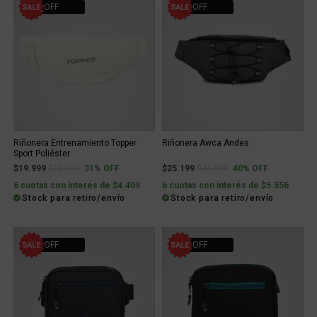
31% OFF
40% OFF
Riñonera Entrenamiento Topper
Riñonera Awca Andes
Sport Poliéster
Price reduced from
to
Price reduced from
to
$19.999
$28.999
31% OFF
$25.199
$41.999
40% OFF
6 cuotas con interés de $4.409
6 cuotas con interés de $5.556
Stock para retiro/envío
Stock para retiro/envío
40% OFF
40% OFF