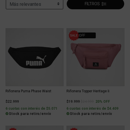
FILTROS
20% OFF
Riñonera Puma Phase Waist
Riñonera Topper Heritage Ii
Price reduced from
to
$22.999
$19.999
$24.999
20% OFF
6 cuotas con interés de $5.071
6 cuotas con interés de $4.409
Stock para retiro/envío
Stock para retiro/envío