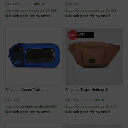
Price reduced from
to
$25.199
$41.999
40% OFF
$31.999
6 cuotas con interés de $5.556
6 cuotas con interés de $7.055
Stock para retiro/envío
Stock para retiro/envío
20% OFF
Riñonera Chums Trail Jam
Riñonera Topper Heritage II
Price reduced from
to
$72.999
$19.999
$24.999
20% OFF
2 cuotas sin interés de $36.500
6 cuotas con interés de $4.409
Stock para retiro/envío
Stock para retiro/envío