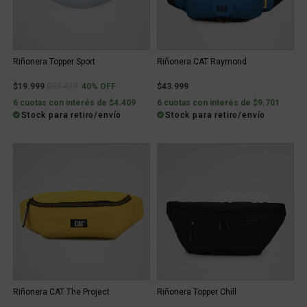
Riñonera Topper Sport
Riñonera CAT Raymond
Price reduced from
to
$19.999
$33.499
40% OFF
$43.999
6 cuotas con interés de $4.409
6 cuotas con interés de $9.701
Stock para retiro/envío
Stock para retiro/envío
Riñonera CAT The Project
Riñonera Topper Chill