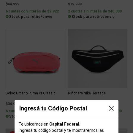
$44.999
$79.999
6 cuotas con interés de $9.922
2 cuotas sin interés de $40.000
Stock para retiro/envío
Stock para retiro/envío
Bolso Urbano Puma Pr Classic
Riñonera Nike Heritage
$34.999
$74.999
Ingresá tu Código Postal
6 cuotas con interés de $7.717
2 cuotas sin interés de $37.500
Stock para retiro/envío
Stock para retiro/envío
Te ubicamos en
Capital Federal
.
Ingresá tu código postal y te mostraremos las