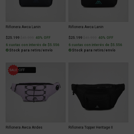
Riñonera Awca Lanin
Riñonera Awca Lanin
Price reduced from
to
Price reduced from
to
$25.199
$41.999
40% OFF
$25.199
$41.999
40% OFF
6 cuotas con interés de $5.556
6 cuotas con interés de $5.556
Stock para retiro/envío
Stock para retiro/envío
40% OFF
Riñonera Awca Andes
Riñonera Topper Heritage II