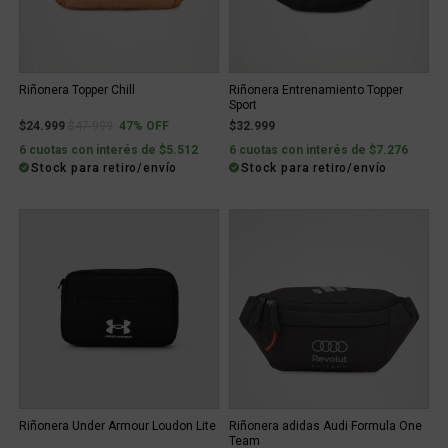
Riñonera Topper Chill
Riñonera Entrenamiento Topper
Sport
Price reduced from
to
$24.999
$47.999
47% OFF
$32.999
6 cuotas con interés de $5.512
6 cuotas con interés de $7.276
Stock para retiro/envío
Stock para retiro/envío
Riñonera Under Armour Loudon Lite
Riñonera adidas Audi Formula One
Team