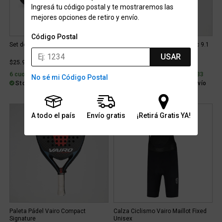
Ingresá tu código postal y te mostraremos las
mejores opciones de retiro y envío.
Código Postal
Set de Herramientas Bicicleta Vairo
Paleta Pádel Vairo Carbon Ionic 9.1
Fibra de Vidrio
USAR
$25.999
$253.999
6 cuotas con interés de $5.732
6 cuotas sin interés de $42.333
No sé mi Código Postal
Stock para envío
Stock para envío
Gratis
A todo el país
Envío gratis
¡Retirá Gratis YA!
Paleta Pádel Vairo Compact
Calza Ciclismo Vairo Maillot Fixed
Signature
Unisex