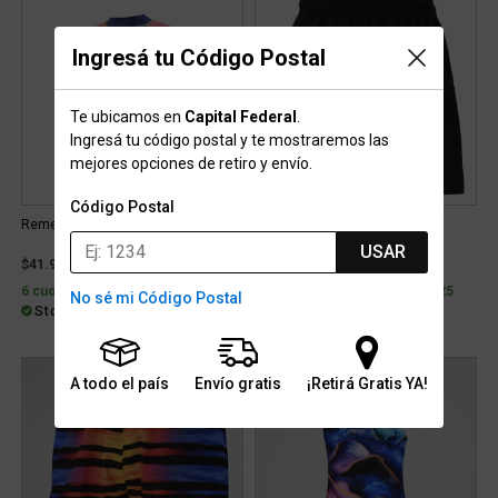
Ingresá tu Código Postal
Te ubicamos en
Capital Federal
.
Ingresá tu código postal y te mostraremos las
mejores opciones de retiro y envío.
Código Postal
Remera Speed Wild Camaleon Niño
Traje de Baño Speed Liso
USAR
$41.999
$43.199
6 cuotas con interés de $9.260
6 cuotas con interés de $9.525
No sé mi Código Postal
Stock para retiro/envío
Stock para retiro/envío
A todo el país
Envío gratis
¡Retirá Gratis YA!