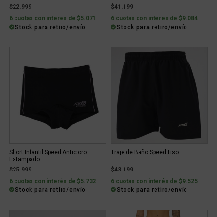
$22.999
$41.199
6 cuotas con interés de $5.071
6 cuotas con interés de $9.084
Stock para retiro/envío
Stock para retiro/envío
Short Infantil Speed Anticloro
Traje de Baño Speed Liso
Estampado
$25.999
$43.199
6 cuotas con interés de $5.732
6 cuotas con interés de $9.525
Stock para retiro/envío
Stock para retiro/envío