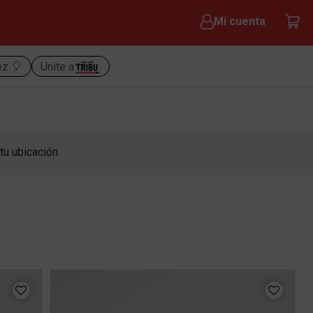
Mi cuenta
ez 🎈
Unite a
tu ubicación.