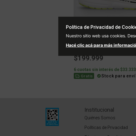
Política de Privacidad de Cooki
Nuestro sitio web usa cookies. Des
Hacé clic acá para más informació
$199.999
6 cuotas sin interés de $33.33
Stock para env
Gratis
Institucional
Quiénes Somos
Políticas de Privacidad