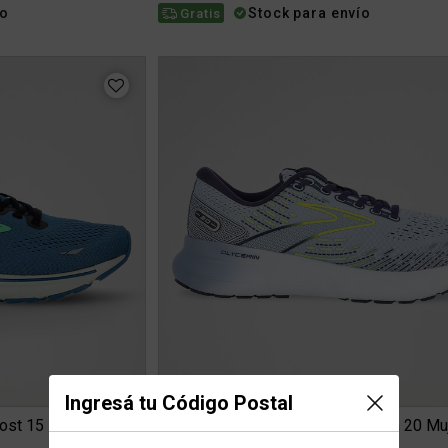
ío
Stock para envío
Gratis
Ingresá tu Código Postal
host 15 Hombre
Zapatillas Running Brooks Glycerin 20 Mu