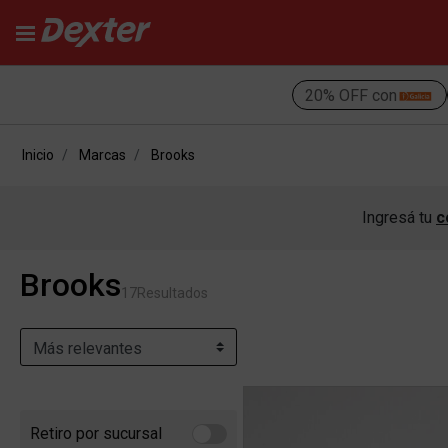
20% OFF con
Inicio
Marcas
Brooks
Ingresá tu
c
Brooks
17
Resultados
Retiro por sucursal
Refine by Retiro por sucursal: Retiro por sucursal