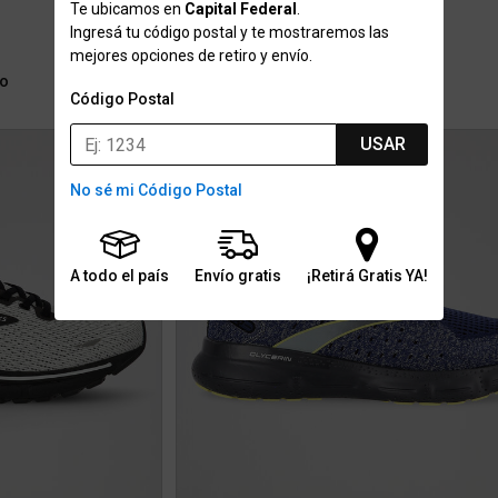
Te ubicamos en
Capital Federal
.
$224.999
Ingresá tu código postal y te mostraremos las
mejores opciones de retiro y envío.
3
6 cuotas sin interés de $37.500
ío
Stock para envío
Gratis
Código Postal
USAR
No sé mi Código Postal
A todo el país
Envío gratis
¡Retirá Gratis YA!