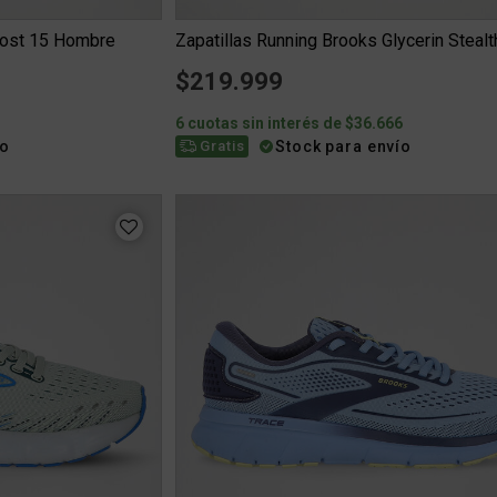
host 15 Hombre
$219.999
3
6 cuotas sin interés de $36.666
ío
Stock para envío
Gratis