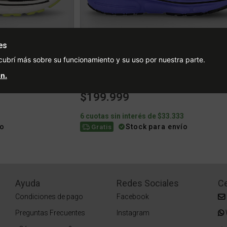
es
cubrí más sobre su funcionamiento y su uso por nuestra parte.
n.
Zapatillas Running Brooks Adrenaline Gts 23 Mujer
Zapatillas Running Brooks Ghost 15 Muje
$199.999
3
6 cuotas sin interés de $33.333
ío
Stock para envío
Gratis
Ayuda
Redes Sociales
Ce
Condiciones de pago
Facebook
Preguntas Frecuentes
Instagram