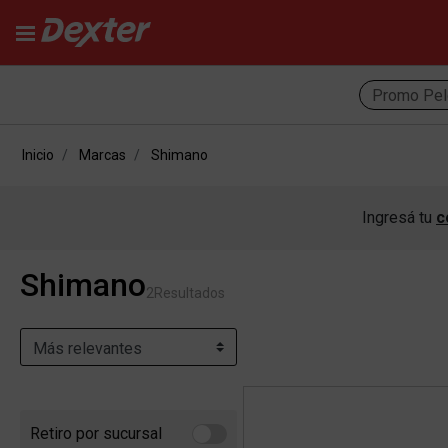
Promo Pel
Inicio
Marcas
Shimano
Ingresá tu
c
Shimano
2
Resultados
Retiro por sucursal
Refine by Retiro por sucursal: Retiro por sucursal