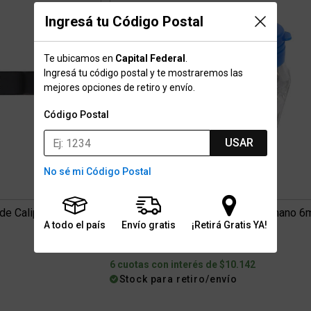
Ingresá tu Código Postal
Te ubicamos en
Capital Federal
.
Ingresá tu código postal y te mostraremos las
mejores opciones de retiro y envío.
Código Postal
USAR
No sé mi Código Postal
 de Caliper F160p
Terminal para Funda de Freno Shimano 
A todo el país
Envío gratis
¡Retirá Gratis YA!
$45.999
6 cuotas con interés de $10.142
Stock para retiro/envío