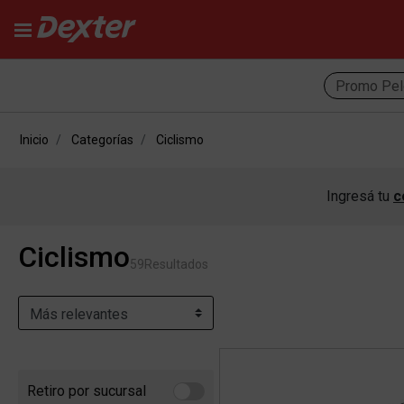
Promo Pel
Inicio
Categorías
Ciclismo
Ingresá tu
c
Ciclismo
59
Resultados
Retiro por sucursal
Refine by Retiro por sucursal: Retiro por sucursal