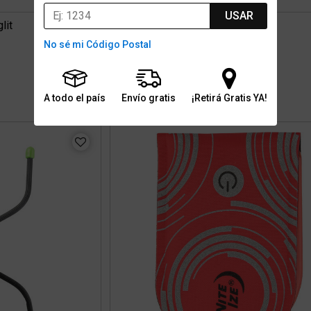
USAR
lit
Luz Led Bicicleta Nite Ize Taglite
No sé mi Código Postal
$22.999
6 cuotas con interés de $5.071
Stock para envío
A todo el país
Envío gratis
¡Retirá Gratis YA!