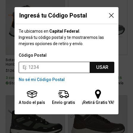
Ingresá tu Código Postal
Te ubicamos en
Capital Federal
.
Ingresá tu código postal y te mostraremos las
mejores opciones de retiro y envío.
Código Postal
Botas Outdoor Montagne Fitz
Botas Montagne Mamba
Hombre HALFLOAT
USAR
$124.899
$169.899
3 cuotas sin interés de $41.633
6 cuotas sin interés de $28.316
No sé mi Código Postal
Stock para envío
Stock para envío
Gratis
A todo el país
Envío gratis
¡Retirá Gratis YA!