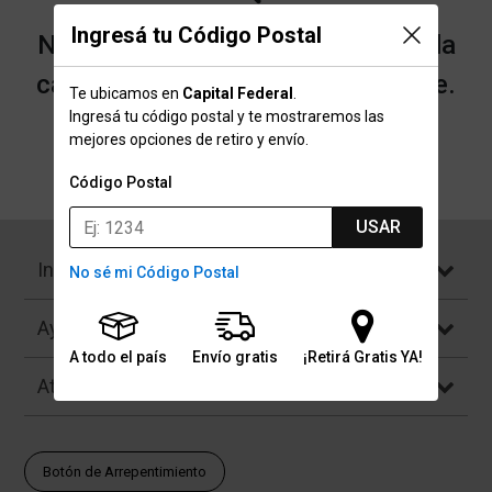
Ingresá tu Código Postal
No encontramos resultados para la
categoría "Jansport" que buscaste.
Te ubicamos en
Capital Federal
.
Ingresá tu código postal y te mostraremos las
mejores opciones de retiro y envío.
Volver a la página de inicio
Código Postal
USAR
Institucional
No sé mi Código Postal
Ayuda
A todo el país
Envío gratis
¡Retirá Gratis YA!
Atención al Cliente
Botón de Arrepentimiento