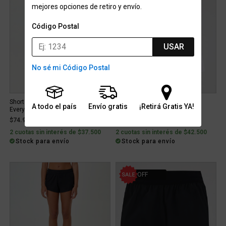
mejores opciones de retiro y envío.
Código Postal
USAR
No sé mi Código Postal
Short Running Under Armour
Short adidas Soft Lux Mujer
A todo el país
Envío gratis
¡Retirá Gratis YA!
Everywhere Pro Mujer
$74.999
$84.999
2 cuotas sin interés de $37.500
2 cuotas sin interés de $42.500
Stock para envío
Stock para envío
20% OFF