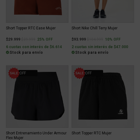
Short Topper RTC Ease Mujer
Short Nike Chill Terry Mujer
Price reduced from
to
Price reduced from
to
$29.999
$39.999
25% OFF
$93.999
$104.999
10% OFF
6 cuotas con interés de $6.614
2 cuotas sin interés de $47.000
Stock para envío
Stock para envío
21% OFF
25% OFF
Short Entrenamiento Under Armour
Short Topper RTC Mujer
Flex Mujer