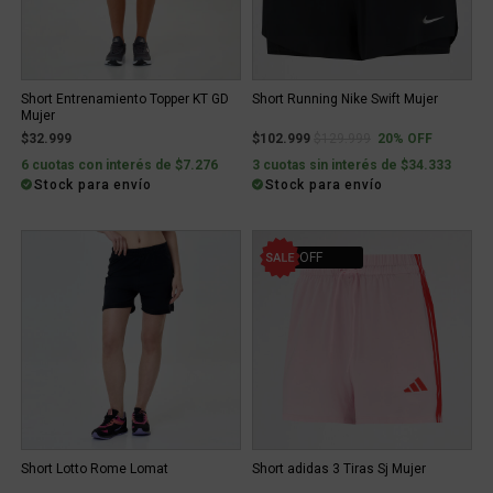
Short Entrenamiento Topper KT GD
Short Running Nike Swift Mujer
Mujer
Price reduced from
to
$32.999
$102.999
$129.999
20% OFF
6 cuotas con interés de $7.276
3 cuotas sin interés de $34.333
Stock para envío
Stock para envío
20% OFF
Short Lotto Rome Lomat
Short adidas 3 Tiras Sj Mujer