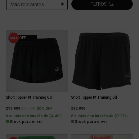
FILTROS
20% OFF
Short Topper Kt Training Gd
Short Topper Kt Training Gd
Price reduced from
to
$19.999
$24.999
20% OFF
$32.999
6 cuotas con interés de $4.409
6 cuotas con interés de $7.276
Stock para envío
Stock para envío