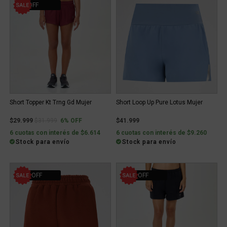
6% OFF
Short Topper Kt Trng Gd Mujer
Short Loop Up Pure Lotus Mujer
Price reduced from
to
$29.999
$31.999
6% OFF
$41.999
6 cuotas con interés de $6.614
6 cuotas con interés de $9.260
Stock para envío
Stock para envío
25% OFF
10% OFF