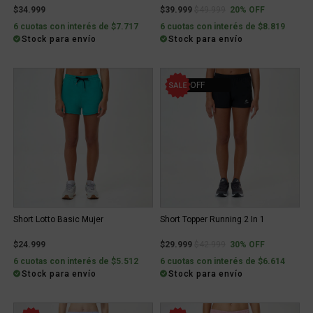
Price reduced from
to
$34.999
$39.999
$49.999
20% OFF
6 cuotas con interés de $7.717
6 cuotas con interés de $8.819
Stock para envío
Stock para envío
30% OFF
Short Lotto Basic Mujer
Short Topper Running 2 In 1
Price reduced from
to
$24.999
$29.999
$42.999
30% OFF
6 cuotas con interés de $5.512
6 cuotas con interés de $6.614
Stock para envío
Stock para envío