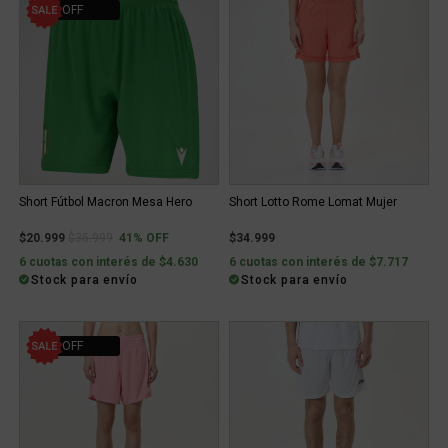
41% OFF
Short Fútbol Macron Mesa Hero
Short Lotto Rome Lomat Mujer
Price reduced from
to
$20.999
$35.999
41% OFF
$34.999
6 cuotas con interés de $4.630
6 cuotas con interés de $7.717
Stock para envío
Stock para envío
41% OFF