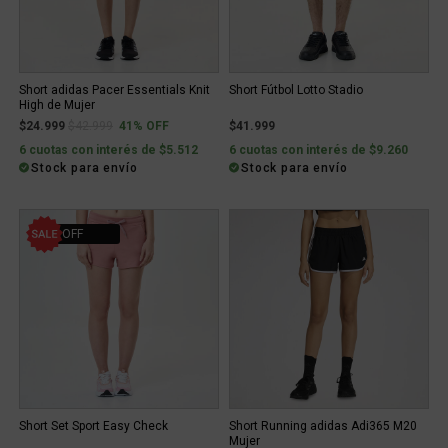
Short adidas Pacer Essentials Knit
Short Fútbol Lotto Stadio
High de Mujer
Price reduced from
to
$24.999
$42.999
41% OFF
$41.999
6 cuotas con interés de $5.512
6 cuotas con interés de $9.260
Stock para envío
Stock para envío
20% OFF
Short Set Sport Easy Check
Short Running adidas Adi365 M20
Mujer