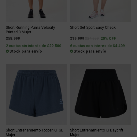
Short Running Puma Velocity
Short Set Sport Easy Check
Printed 3 Mujer
Price reduced from
to
$58.999
$19.999
$24.999
20% OFF
2 cuotas sin interés de $29.500
6 cuotas con interés de $4.409
Stock para envío
Stock para envío
Short Entrenamiento Topper KT GD
Short Entrenamiento IU Daydrift
Mujer
Mujer