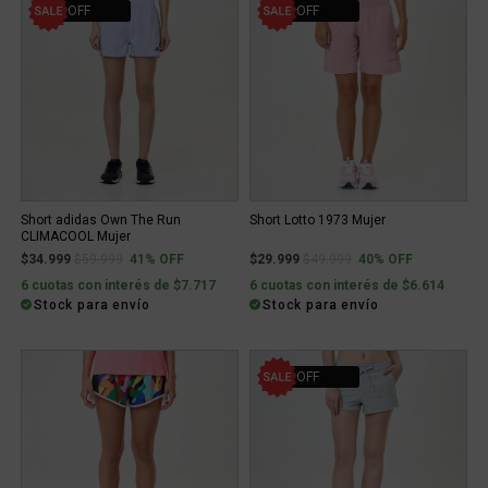
41% OFF
40% OFF
Short adidas Own The Run
Short Lotto 1973 Mujer
CLIMACOOL Mujer
Price reduced from
to
Price reduced from
to
$34.999
$59.999
41% OFF
$29.999
$49.999
40% OFF
6 cuotas con interés de $7.717
6 cuotas con interés de $6.614
Stock para envío
Stock para envío
20% OFF