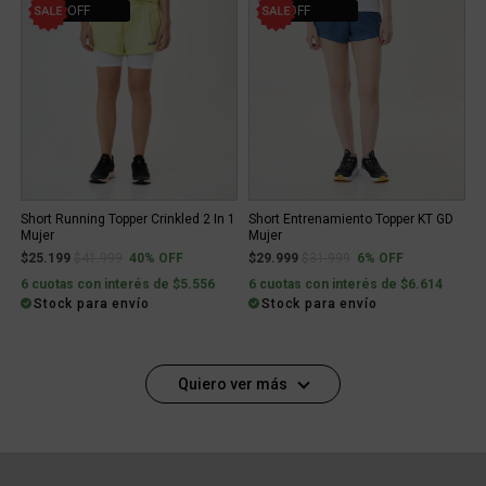
40% OFF
6% OFF
Short Running Topper Crinkled 2 In 1
Short Entrenamiento Topper KT GD
Mujer
Mujer
Price reduced from
to
Price reduced from
to
$25.199
$41.999
40% OFF
$29.999
$31.999
6% OFF
6 cuotas con interés de $5.556
6 cuotas con interés de $6.614
Stock para envío
Stock para envío
Quiero ver más