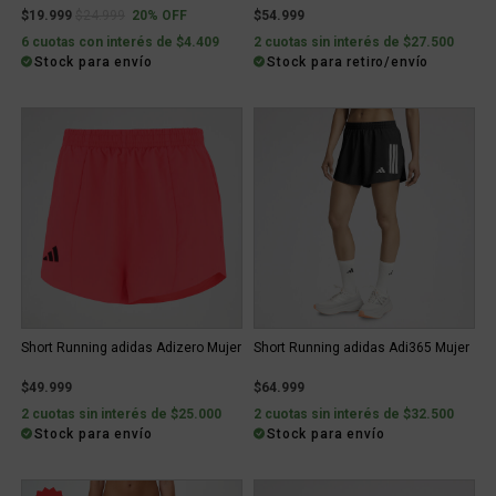
Price reduced from
to
$19.999
$24.999
20% OFF
$54.999
6 cuotas con interés de $4.409
2 cuotas sin interés de $27.500
Stock para envío
Stock para retiro/envío
Short Running adidas Adizero Mujer
Short Running adidas Adi365 Mujer
$49.999
$64.999
2 cuotas sin interés de $25.000
2 cuotas sin interés de $32.500
Stock para envío
Stock para envío