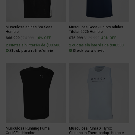
Musculosa adidas Sta Seas
Musculosa Boca Juniors adidas
Hombre
Titular 2026 Hombre
Price reduced from
to
Price reduced from
to
$66.999
$74.999
10% OFF
$76.999
$129.999
40% OFF
2 cuotas sin interés de $33.500
2 cuotas sin interés de $38.500
Stock para retiro/envío
Stock para envío
Musculosa Running Puma
Musculosa Puma X Hyrox
CoolCELL Hombre
Cloudspun Thermoadapt Hombre