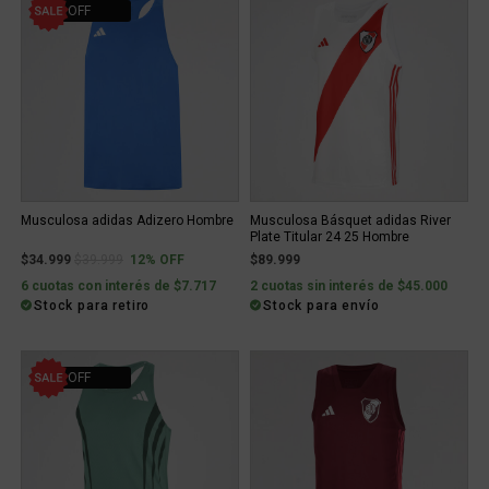
12% OFF
Musculosa adidas Adizero Hombre
Musculosa Básquet adidas River
Plate Titular 24 25 Hombre
Price reduced from
to
$34.999
$39.999
12% OFF
$89.999
6 cuotas con interés de $7.717
2 cuotas sin interés de $45.000
Stock para retiro
Stock para envío
31% OFF