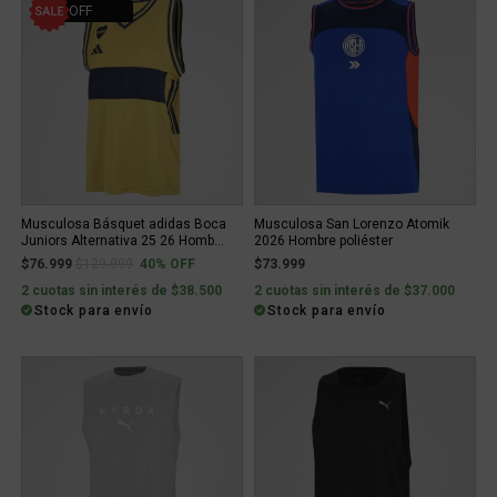
40% OFF
Musculosa Básquet adidas Boca
Musculosa San Lorenzo Atomik
Juniors Alternativa 25 26 Homb...
2026 Hombre poliéster
Price reduced from
to
$76.999
$129.999
40% OFF
$73.999
2 cuotas sin interés de $38.500
2 cuotas sin interés de $37.000
Stock para envío
Stock para envío