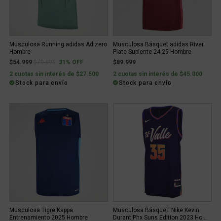
Musculosa Running adidas Adizero
Musculosa Básquet adidas River
Hombre
Plate Suplente 24 25 Hombre
Price reduced from
to
$54.999
$79.999
31% OFF
$89.999
2 cuotas sin interés de $27.500
2 cuotas sin interés de $45.000
Stock para envío
Stock para envío
Musculosa Tigre Kappa
Musculosa BásqueT Nike Kevin
Entrenamiento 2025 Hombre
Durant Phx Suns Edition 2023 Ho...