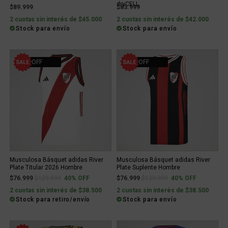
dryCELL
$89.999
$83.999
2 cuotas sin interés de $45.000
2 cuotas sin interés de $42.000
Stock para envío
Stock para envío
40% OFF
40% OFF
Musculosa Básquet adidas River
Musculosa Básquet adidas River
Plate Titular 2026 Hombre
Plate Suplente Hombre
Price reduced from
to
Price reduced from
to
$76.999
$129.999
40% OFF
$76.999
$129.999
40% OFF
2 cuotas sin interés de $38.500
2 cuotas sin interés de $38.500
Stock para retiro/envío
Stock para envío