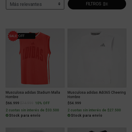
FILTROS
10% OFF
Musculosa adidas Stadium Malla
Musculosa adidas Adi365 Cheering
Hombre
Hombre
Price reduced from
to
$66.999
$74.999
10% OFF
$54.999
2 cuotas sin interés de $33.500
2 cuotas sin interés de $27.500
Stock para envío
Stock para envío