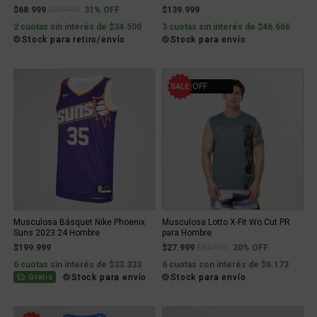
Price reduced from
to
$68.999
$99.999
31% OFF
$139.999
2 cuotas sin interés de $34.500
3 cuotas sin interés de $46.666
Stock para retiro/envío
Stock para envío
20% OFF
Musculosa Básquet Nike Phoenix
Musculosa Lotto X-Fit Wo Cut PR
Suns 2023 24 Hombre
para Hombre
Price reduced from
to
$199.999
$27.999
$34.999
20% OFF
6 cuotas sin interés de $33.333
6 cuotas con interés de $6.173
Stock para envío
Stock para envío
Gratis