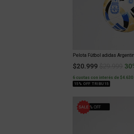
Pelota Fútbol adidas Argenti
Price redu
to
$20.999
$29.999
30
6 cuotas con interés de $4.630
15% OFF TRIBU15
15% OFF