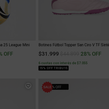
na 25 League Mini
ced from
Price reduced from
to
% OFF
$31.999
$44.899
28% OFF
6 cuotas con interés de $7.055
15% OFF TRIBU15
20% OFF