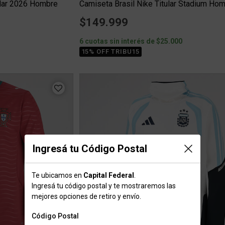
ular 2026 Hombre
$149.999
3
6 cuotas sin interés de $25.000
15% OFF TRIBU15
Ingresá tu Código Postal
Te ubicamos en
Capital Federal
.
Ingresá tu código postal y te mostraremos las
mejores opciones de retiro y envío.
Código Postal