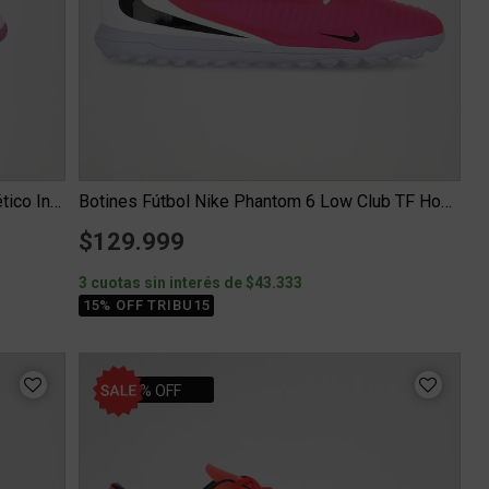
Botines Fútbol Topper San Ciro V TF Sintético Infantil
Botines Fútbol Nike Phantom 6 Low Club TF Hombre
$129.999
3 cuotas sin interés de $43.333
15% OFF TRIBU15
44% OFF