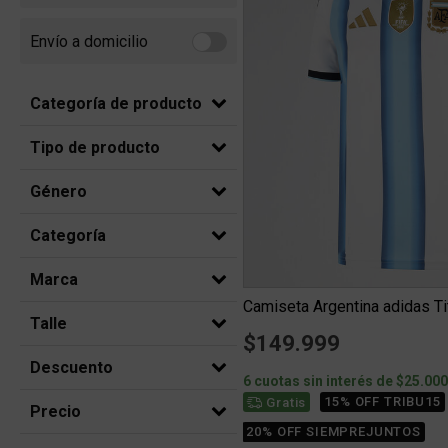
Envío a domicilio
Refine by Envío a domicilio: Envio a domicilio
Categoría de producto
Tipo de producto
Género
Categoría
Marca
Camiseta Argentina adidas T
Talle
$149.999
Descuento
6 cuotas sin interés de $25.00
15% OFF TRIBU15
Gratis
Precio
20% OFF SIEMPREJUNTOS