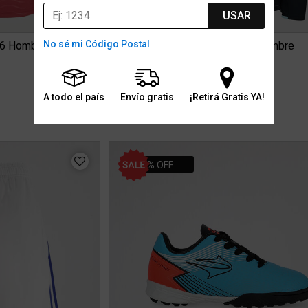
USAR
No sé mi Código Postal
26 Hombre
Buzo Argentina adidas Tiro 26 Hombre
$219.999
A todo el país
Envío gratis
¡Retirá Gratis YA!
0
6 cuotas sin interés de $36.666
15% OFF TRIBU15
Gratis
29% OFF