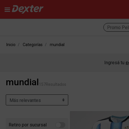
Promo Pel
Inicio
Categorías
mundial
Ingresá tu
c
mundial
157
Resultados
Retiro por sucursal
Refine by Retiro por sucursal: Retiro por sucursal