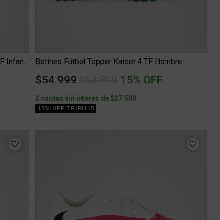
Botines Fútbol Topper Stingray III Mach TF Infantil
Botines Fútbol Topper Kaiser 4 TF Hombre
Price reduced from
to
$54.999
$64.899
15% OFF
2 cuotas sin interés de $27.500
15% OFF TRIBU15