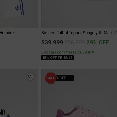
6 Hombre
Price reduced from
to
$39.999
$56.899
29% OFF
0
6 cuotas con interés de $8.819
15% OFF TRIBU15
28% OFF