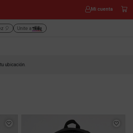
Mi cuenta
ez 🎈
Unite a
tu ubicación.