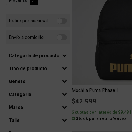
Mochilas
Retiro por sucursal
Refine by Retiro por sucursal: Retiro por sucursal
Envío a domicilio
Refine by Envío a domicilio: Envio a domicilio
Categoría de producto
Tipo de producto
Género
Mochila Puma Phase I
Categoría
$42.999
Marca
6 cuotas con interés de $9.481
Stock para retiro/envío
Talle