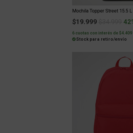
Mochila Topper Street 15.5 L
Price redu
to
$19.999
$34.999
42
6 cuotas con interés de $4.409
Stock para retiro/envío