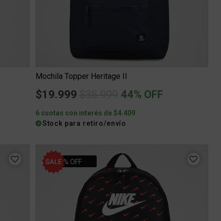
Mochila Topper Heritage II
Price reduced from
to
$19.999
$35.999
44% OFF
6 cuotas con interés de $4.409
Stock para retiro/envío
10% OFF