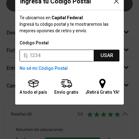
Ingresá tu Código Postal
AGREGAR AL CARRITO
Te ubicamos en
Capital Federal
.
Ingresá tu código postal y te mostraremos las
mejores opciones de retiro y envío.
Descripción
Código Postal
Ficha técnica
USAR
Entregas
No sé mi Código Postal
Cambios y devoluciones
A todo el país
Envío gratis
¡Retirá Gratis YA!
Reseñas
(
8
)
5.0
Resumen de valoraciones
5