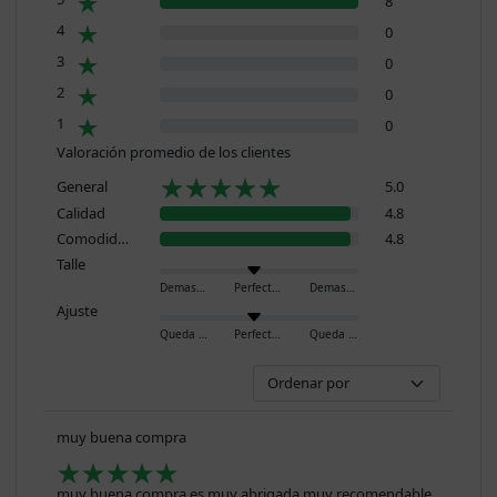
8
4
0
3
0
2
0
1
0
Valoración promedio de los clientes
General
5.0
Calidad
4.8
Comodidad
4.8
Talle
Demasiado pequeño
Perfecto
Demasiado grande
Ajuste
Queda ajustado
Perfecto
Queda holgado
muy buena compra
muy buena compra es muy abrigada muy recomendable