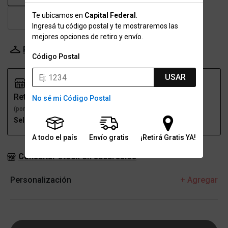
Te ubicamos en
Capital Federal
.
XL
Ingresá tu código postal y te mostraremos las
mejores opciones de retiro y envío.
Probador Virtual
Tabla de talles
Código Postal
USAR
Retiro
Envío
No sé mi Código Postal
(por una sucursal)
(a domicilio)
Seleccioná talle
Seleccioná talle
A todo el país
Envío gratis
¡Retirá Gratis YA!
Consultar stock en sucursales
Personalización
+ Agregar