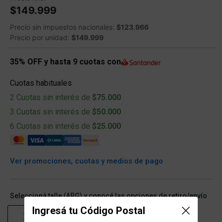
$149.999
Precio sin impuestos nacionales:
$123.966
Precio por unidad:
$149.999
35% OFF y hasta 9 cuotas con
Cuotas habituales
2 Cuotas sin interés de
$75.000
3 Cuotas sin interés de
$50.000
6 Cuotas sin interés de
$25.000
Ver promociones, cuotas y medios de pago
Seleccioná talle (ARG) y conocé las opciones de retiro/envío
Ingresá tu Código Postal
XS
S
M
L