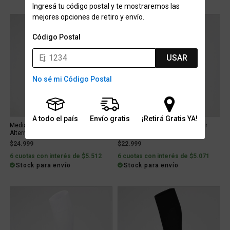
Ingresá tu código postal y te mostraremos las
mejores opciones de retiro y envío.
LANZAMIENTO
Código Postal
USAR
No sé mi Código Postal
A todo el país
Envío gratis
¡Retirá Gratis YA!
Medias Selección Argentina adidas
Medias Racing Club Nike Titular
Alternativas 26
2026
$24.999
$22.999
6 cuotas con interés de $5.512
6 cuotas con interés de $5.071
Stock para envío
Stock para envío