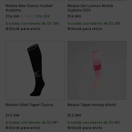
Medias Nike Classic Football
Medias San Lorenzo Atomik
Academy
Suplente 2026
Price reduced from
to
$16.999
$19.999
15% OFF
$14.899
6 cuotas con interés de $3.748
6 cuotas con interés de $3.285
Stock para envío
Stock para retiro
Medias Fútbol Topper Clasica
Medias Topper Hockey Infantil
$13.999
$13.999
6 cuotas con interés de $3.087
6 cuotas con interés de $3.087
Stock para envío
Stock para envío