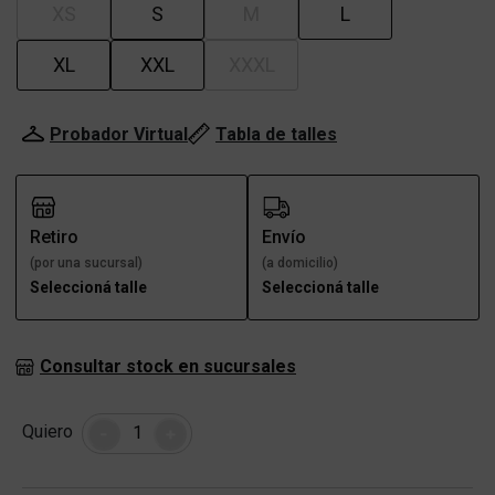
XS
S
M
L
XL
XXL
XXXL
Probador Virtual
Tabla de talles
Retiro
Envío
(por una sucursal)
(a domicilio)
Seleccioná talle
Seleccioná talle
Consultar stock en sucursales
Cantidad
Quiero
-
+