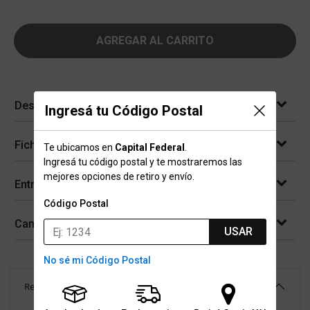
AGREGAR AL CARRITO
Descripción
Ingresá tu Código Postal
Ficha técnica
Te ubicamos en
Capital Federal
.
Ingresá tu código postal y te mostraremos las
mejores opciones de retiro y envío.
Entregas
Código Postal
Cambios y devoluciones
USAR
No sé mi Código Postal
Reseñas
(
230
)
4.8