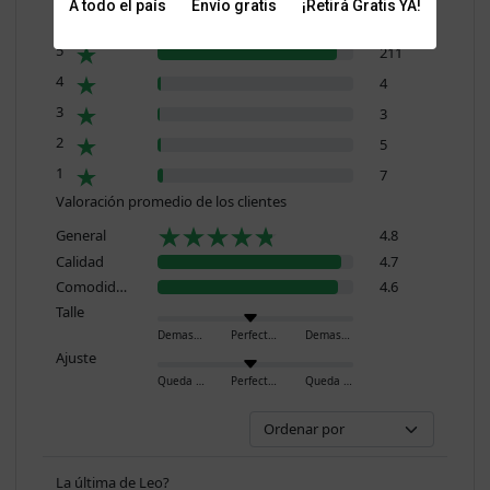
A todo el país
Envío gratis
¡Retirá Gratis YA!
Resumen de valoraciones
5
211
4
4
3
3
2
5
1
7
Valoración promedio de los clientes
General
4.8
Calidad
4.7
Comodidad
4.6
Talle
Demasiado pequeño
Perfecto
Demasiado grande
Ajuste
Queda ajustado
Perfecto
Queda holgado
La última de Leo?