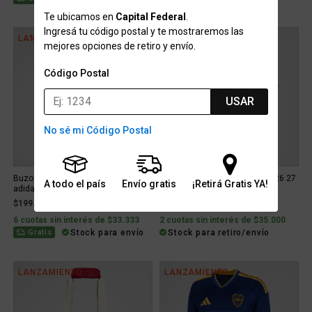
Te ubicamos en
Capital Federal
.
Ingresá tu código postal y te mostraremos las
LANZAMIENTO
LANZAMIENTO
mejores opciones de retiro y envío.
Código Postal
USAR
No sé mi Código Postal
Buzo con cierre Boca Juniors
Remera Boca Juniors adidas 26 27
A todo el país
Envío gratis
¡Retirá Gratis YA!
adidas Titular 26 27 Hombre
Hombre algodón
$199.999
$69.999
6 cuotas sin interés de $33.333
2 cuotas sin interés de $35.000
Stock para envío
Stock para retiro/envío
Gratis
LANZAMIENTO
LANZAMIENTO