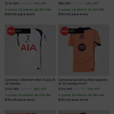
Price reduced from
to
Price reduced from
to
$133.999
$149.999
10% OFF
$89.999
$211.764
57% OFF
3 cuotas sin interés de $44.666
2 cuotas sin interés de $45.000
Stock para envío
Stock para envío
30% OFF
10% OFF
Camiseta Tottenham Nike Titular 25
Camiseta Barcelona Nike Suplente
26 Hombre
25 26 Hombre Dri-FIT
Price reduced from
to
Price reduced from
to
$103.999
$149.999
30% OFF
$133.999
$149.999
10% OFF
3 cuotas sin interés de $34.666
3 cuotas sin interés de $44.666
Stock para envío
Stock para envío