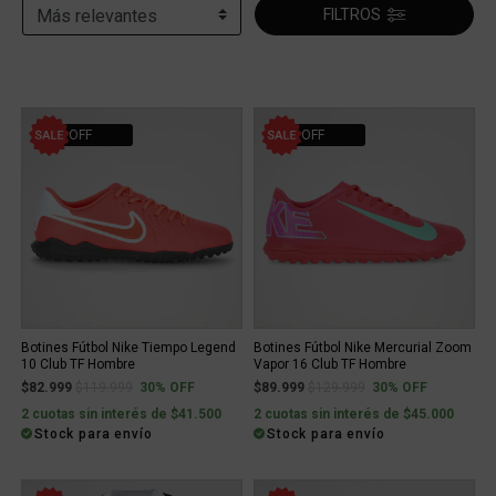
FILTROS
30% OFF
30% OFF
Botines Fútbol Nike Tiempo Legend
Botines Fútbol Nike Mercurial Zoom
10 Club TF Hombre
Vapor 16 Club TF Hombre
Price reduced from
to
Price reduced from
to
$82.999
$119.999
30% OFF
$89.999
$129.999
30% OFF
2 cuotas sin interés de $41.500
2 cuotas sin interés de $45.000
Stock para envío
Stock para envío