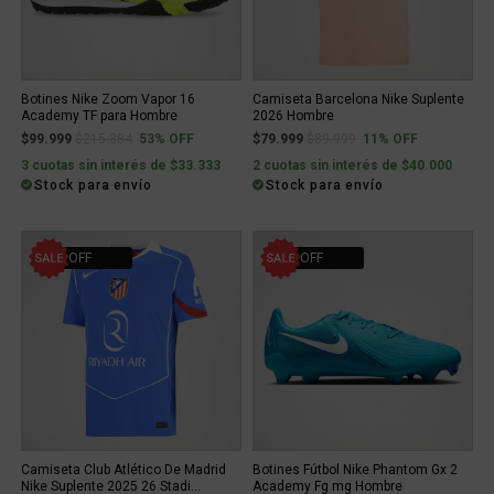
Botines Nike Zoom Vapor 16
Camiseta Barcelona Nike Suplente
Academy TF para Hombre
2026 Hombre
Price reduced from
to
Price reduced from
to
$99.999
$215.384
53% OFF
$79.999
$89.999
11% OFF
3 cuotas sin interés de $33.333
2 cuotas sin interés de $40.000
Stock para envío
Stock para envío
10% OFF
57% OFF
Camiseta Club Atlético De Madrid
Botines Fútbol Nike Phantom Gx 2
Nike Suplente 2025 26 Stadi...
Academy Fg mg Hombre