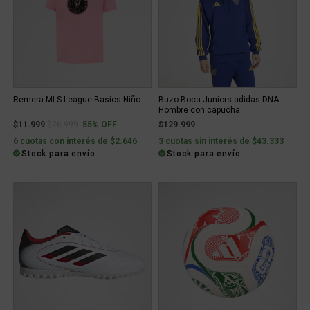
Remera MLS League Basics Niño
Buzo Boca Juniors adidas DNA
Hombre con capucha
Price reduced from
to
$11.999
$26.999
55% OFF
$129.999
6 cuotas con interés de $2.646
3 cuotas sin interés de $43.333
Stock para envío
Stock para envío