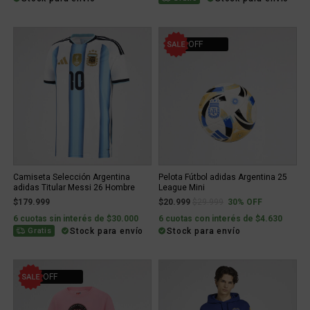
30% OFF
Camiseta Selección Argentina
Pelota Fútbol adidas Argentina 25
adidas Titular Messi 26 Hombre
League Mini
Price reduced from
to
$179.999
$20.999
$29.999
30% OFF
6 cuotas sin interés de $30.000
6 cuotas con interés de $4.630
Stock para envío
Stock para envío
Gratis
55% OFF