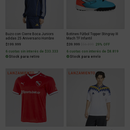
Buzo con Cierre Boca Juniors
Botines Fútbol Topper Stingray III
adidas 25 Aniversario Hombre
Mach TF Infantil
Price reduced from
to
$199.999
$39.999
$56.899
29% OFF
6 cuotas sin interés de $33.333
6 cuotas con interés de $8.819
Stock para retiro
Stock para envío
LANZAMIENTO
LANZAMIENTO