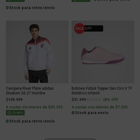
Stock para retiro/envío
28% OFF
Campera River Plate adidas
Botines Fútbol Topper San Ciro V TF
Stadium 26 27 Hombre
Sintético Infantil
Price reduced from
to
$199.999
$31.999
$44.899
28% OFF
6 cuotas sin interés de $33.333
6 cuotas con interés de $7.055
Stock para envío
Gratis
Stock para retiro/envío