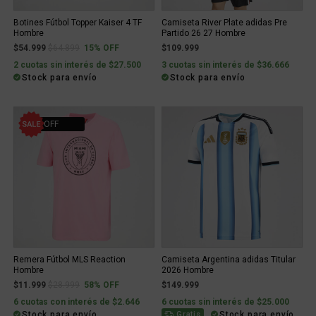
Botines Fútbol Topper Kaiser 4 TF
Camiseta River Plate adidas Pre
Hombre
Partido 26 27 Hombre
Price reduced from
to
$54.999
$64.899
15% OFF
$109.999
2 cuotas sin interés de $27.500
3 cuotas sin interés de $36.666
Stock para envío
Stock para envío
58% OFF
Remera Fútbol MLS Reaction
Camiseta Argentina adidas Titular
Hombre
2026 Hombre
Price reduced from
to
$11.999
$28.999
58% OFF
$149.999
6 cuotas con interés de $2.646
6 cuotas sin interés de $25.000
Stock para envío
Stock para envío
Gratis