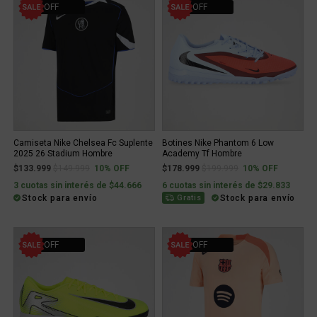
10% OFF
10% OFF
Camiseta Nike Chelsea Fc Suplente
Botines Nike Phantom 6 Low
2025 26 Stadium Hombre
Academy Tf Hombre
Price reduced from
to
Price reduced from
to
$133.999
$149.999
10% OFF
$178.999
$199.999
10% OFF
3 cuotas sin interés de $44.666
6 cuotas sin interés de $29.833
Stock para envío
Stock para envío
Gratis
53% OFF
11% OFF