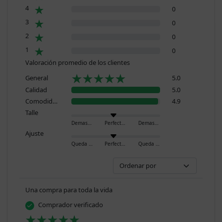
4
0
3
0
2
0
1
0
Valoración promedio de los clientes
General
5.0
Calidad
5.0
Comodidad
4.9
Talle
Demasiado pequeño
Perfecto
Demasiado grande
Ajuste
Queda ajustado
Perfecto
Queda holgado
Una compra para toda la vida
Comprador verificado