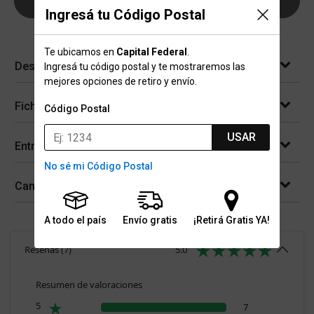
AGREGAR AL CARRITO
Ingresá tu Código Postal
Te ubicamos en
Capital Federal
.
Descripción
Ingresá tu código postal y te mostraremos las
mejores opciones de retiro y envío.
Ficha técnica
Código Postal
USAR
Entregas
No sé mi Código Postal
Cambios y devoluciones
A todo el país
Envío gratis
¡Retirá Gratis YA!
Reseñas
(
7
)
5.0
Resumen de valoraciones
5
7