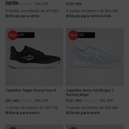
Hombre
Price reduced from
to
$48.999
$54.999
10% OFF
$129.999
6 cuotas con interés de $10.803
3 cuotas sin interés de $43.333
Stock para retiro
Stock para retiro/envío
30% OFF
10% OFF
Zapatillas Topper Strong Pace III
Zapatillas Asics Gel Shogun 7
Running Mujer
Price reduced from
to
Price reduced from
to
$51.449
$73.499
30% OFF
$121.999
$136.399
10% OFF
2 cuotas sin interés de $25.724
3 cuotas sin interés de $40.666
Stock para envío
Stock para envío