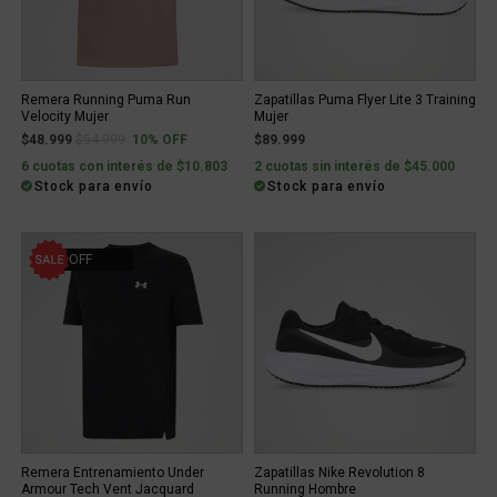
Remera Running Puma Run
Zapatillas Puma Flyer Lite 3 Training
Velocity Mujer
Mujer
Price reduced from
to
$48.999
$54.999
10% OFF
$89.999
6 cuotas con interés de $10.803
2 cuotas sin interés de $45.000
Stock para envío
Stock para envío
10% OFF
Remera Entrenamiento Under
Zapatillas Nike Revolution 8
Armour Tech Vent Jacquard
Running Hombre