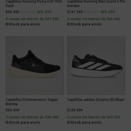
Zapatillas Running Puma Cell Thrill
Zapatillas Running Nike Quest 6 Pro
Dash
Hombre
Price reduced from
to
Price reduced from
to
$94.999
$119.999
20% OFF
$131.999
$189.999
30% OFF
2 cuotas sin interés de $47.500
3 cuotas sin interés de $44.000
Stock para envío
Stock para envío
Zapatillas Entrenamiento Topper
Zapatillas adidas Duramo Sl2 Mujer
Mamba
$55.999
$129.999
2 cuotas sin interés de $28.000
3 cuotas sin interés de $43.333
Stock para envío
Stock para envío