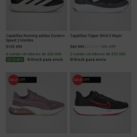
Zapatillas Running adidas Duramo
Zapatillas Topper Wind 5 Mujer
Speed 2 Hombre
Price reduced from
to
$159.999
$69.999
$77.999
10% OFF
6 cuotas sin interés de $26.666
2 cuotas sin interés de $35.000
Stock para envío
Stock para envío
Gratis
20% OFF
30% OFF