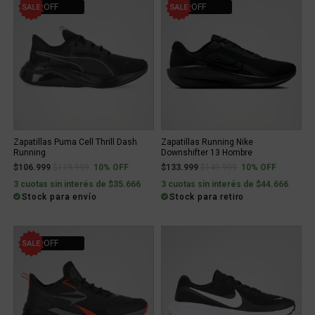
10% OFF
10% OFF
Zapatillas Puma Cell Thrill Dash
Zapatillas Running Nike
Running
Downshifter 13 Hombre
Price reduced from
to
Price reduced from
to
$106.999
$119.999
10% OFF
$133.999
$149.999
10% OFF
3 cuotas sin interés de $35.666
3 cuotas sin interés de $44.666
Stock para envío
Stock para retiro
25% OFF