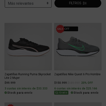
FILTROS
20% OFF
Zapatillas Running Puma Skyrocket
Zapatillas Nike Quest 6 Pro Hombre
Lite 2 Mujer
Price reduced from
to
$99.999
$150.999
$189.999
20% OFF
3 cuotas sin interés de $33.333
6 cuotas sin interés de $25.166
Stock para envío
Stock para envío
Gratis