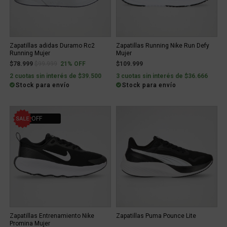
Zapatillas adidas Duramo Rc2
Zapatillas Running Nike Run Defy
Running Mujer
Mujer
Price reduced from
to
$78.999
$99.999
21% OFF
$109.999
2 cuotas sin interés de $39.500
3 cuotas sin interés de $36.666
Stock para envío
Stock para envío
10% OFF
Zapatillas Entrenamiento Nike
Zapatillas Puma Pounce Lite
Promina Mujer