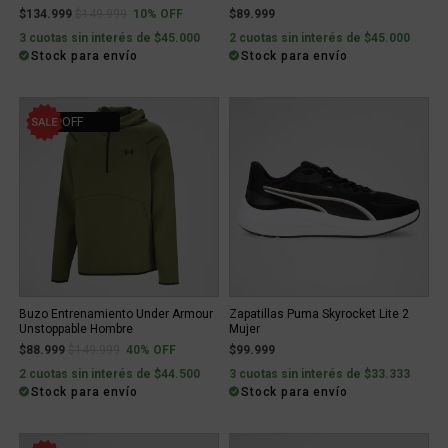
Price reduced from
to
$134.999
$149.999
10% OFF
$89.999
3 cuotas sin interés de $45.000
2 cuotas sin interés de $45.000
Stock para envío
Stock para envío
40% OFF
Buzo Entrenamiento Under Armour
Zapatillas Puma Skyrocket Lite 2
Unstoppable Hombre
Mujer
Price reduced from
to
$88.999
$149.999
40% OFF
$99.999
2 cuotas sin interés de $44.500
3 cuotas sin interés de $33.333
Stock para envío
Stock para envío