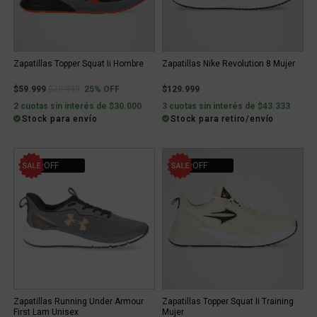
Zapatillas Topper Squat Ii Hombre
Zapatillas Nike Revolution 8 Mujer
Price reduced from
to
$59.999
$79.999
25% OFF
$129.999
2 cuotas sin interés de $30.000
3 cuotas sin interés de $43.333
Stock para envío
Stock para retiro/envío
41% OFF
24% OFF
Zapatillas Running Under Armour
Zapatillas Topper Squat Ii Training
First Lam Unisex
Mujer