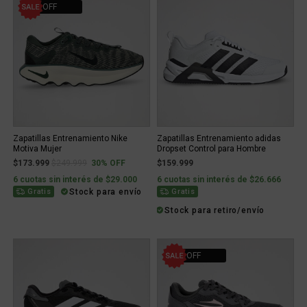
30% OFF
Zapatillas Entrenamiento Nike
Zapatillas Entrenamiento adidas
Motiva Mujer
Dropset Control para Hombre
Price reduced from
to
$173.999
$249.999
30% OFF
$159.999
6 cuotas sin interés de $29.000
6 cuotas sin interés de $26.666
Stock para envío
Gratis
Gratis
Stock para retiro/envío
10% OFF