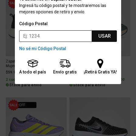
25% OFF
18% OFF
Ingresá tu código postal y te mostraremos las
mejores opciones de retiro y envío.
Código Postal
USAR
No sé mi Código Postal
Zapatillas Running Topper Fast 2.0
Zapatillas Topper Vante
Mujer
A todo el país
Envío gratis
¡Retirá Gratis YA!
Price reduced from
to
Price reduced from
to
$59.999
$79.999
25% OFF
$64.999
$79.999
18% OFF
2 cuotas sin interés de $30.000
2 cuotas sin interés de $32.500
Stock para envío
Stock para envío
21% OFF