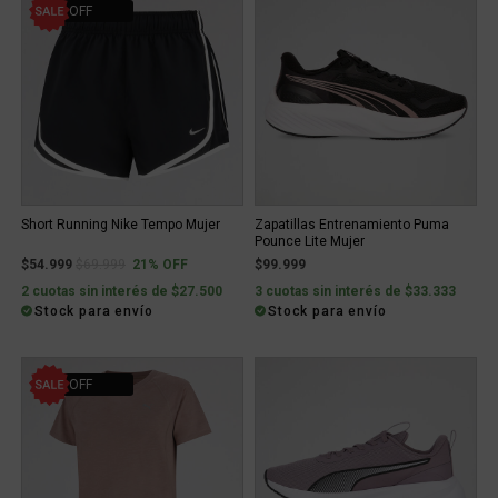
21% OFF
Short Running Nike Tempo Mujer
Zapatillas Entrenamiento Puma
Pounce Lite Mujer
Price reduced from
to
$54.999
$69.999
21% OFF
$99.999
2 cuotas sin interés de $27.500
3 cuotas sin interés de $33.333
Stock para envío
Stock para envío
10% OFF