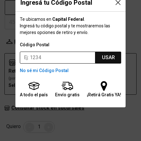
Ingresá tu Código Postal
43
43.5
44
44.5
Te ubicamos en
Capital Federal
.
45-45.5
46
46.5
Ingresá tu código postal y te mostraremos las
mejores opciones de retiro y envío.
Probador Virtual
Tabla de talles
Código Postal
USAR
No sé mi Código Postal
Retiro
Envío
(por una sucursal)
(a domicilio)
Seleccioná talle
Seleccioná talle
A todo el país
Envío gratis
¡Retirá Gratis YA!
Consultar stock en sucursales
Cantidad
Quiero
-
+