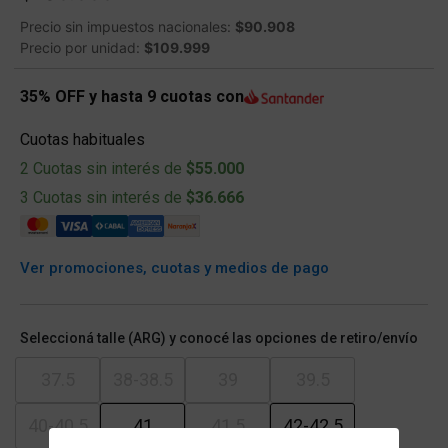
Precio sin impuestos nacionales:
$90.908
Precio por unidad:
$109.999
35% OFF y hasta 9 cuotas con
Cuotas habituales
2 Cuotas sin interés de
$55.000
3 Cuotas sin interés de
$36.666
Ver promociones, cuotas y medios de pago
Seleccioná talle (ARG) y conocé las opciones de retiro/envío
37.5
38-38.5
39
39.5
40-40.5
41
41.5
42-42.5