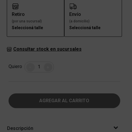
Retiro
Envío
(por una sucursal)
(a domicilio)
Seleccioná talle
Seleccioná talle
Consultar stock en sucursales
Cantidad
Quiero
-
+
AGREGAR AL CARRITO
Descripción