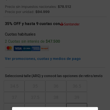
Precio sin impuestos nacionales:
$78.512
Precio por unidad:
$94.999
35% OFF y hasta 9 cuotas con
Cuotas habituales
2 Cuotas sin interés de
$47.500
Ver promociones, cuotas y medios de pago
Seleccioná talle (ARG) y conocé las opciones de retiro/envío
34.5
35
36
36.5
37
37.5
38
39
39.5
40
41
41.5