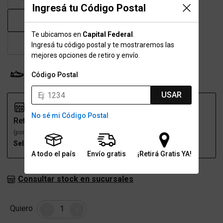
Ingresá tu Código Postal
42
43
43.5
44
Te ubicamos en
Capital Federal
.
45
46
47
Ingresá tu código postal y te mostraremos las
mejores opciones de retiro y envío.
Probador Virtual
Tabla de talles
Código Postal
USAR
No sé mi Código Postal
Retiro
Envío
(por una sucursal)
(a domicilio)
Seleccioná talle
Seleccioná talle
A todo el país
Envío gratis
¡Retirá Gratis YA!
Consultar stock en sucursales
Cantidad
Quiero
-
+