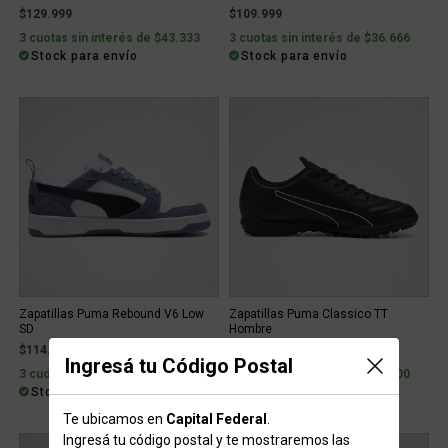
$129.999
$109.999
3 cuotas sin interés de $43.333
3 cuotas sin interés de $36.666
Stock para envío
Stock para envío
Zapatillas Puma Rebound V6 Low
Zapatillas Puma Classico TT
SD
Hombre
$114.999
$89.999
Ingresá tu Código Postal
3 cuotas sin interés de $38.333
2 cuotas sin interés de $45.000
Stock para envío
Stock para envío
Te ubicamos en
Capital Federal
.
Ingresá tu código postal y te mostraremos las