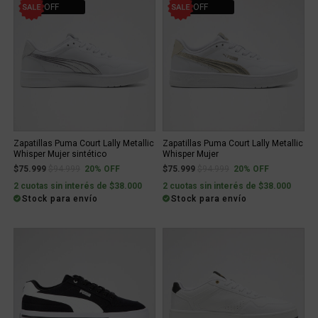
20% OFF
20% OFF
Zapatillas Puma Court Lally Metallic
Zapatillas Puma Court Lally Metallic
Whisper Mujer sintético
Whisper Mujer
Price reduced from
to
Price reduced from
to
$75.999
$94.999
20% OFF
$75.999
$94.999
20% OFF
2 cuotas sin interés de $38.000
2 cuotas sin interés de $38.000
Stock para envío
Stock para envío