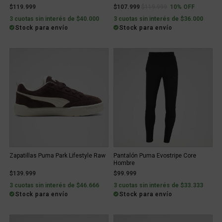
Price reduced from
to
$119.999
$107.999
$119.999
10% OFF
3 cuotas sin interés de $40.000
3 cuotas sin interés de $36.000
Stock para envío
Stock para envío
Zapatillas Puma Park Lifestyle Raw
Pantalón Puma Evostripe Core
Hombre
$139.999
$99.999
3 cuotas sin interés de $46.666
3 cuotas sin interés de $33.333
Stock para envío
Stock para envío