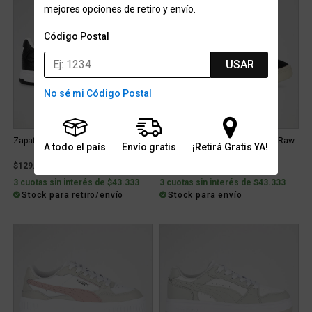
mejores opciones de retiro y envío.
Código Postal
USAR
No sé mi Código Postal
Zapatillas Puma Caven III Plus
Zapatillas Puma Park Lifestyle Raw
A todo el país
Envío gratis
¡Retirá Gratis YA!
Gamuza
$129.999
$129.999
3 cuotas sin interés de $43.333
3 cuotas sin interés de $43.333
Stock para retiro/envío
Stock para envío