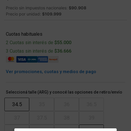
Precio sin impuestos nacionales:
$90.908
Precio por unidad:
$109.999
Cuotas habituales
2 Cuotas sin interés de
$55.000
3 Cuotas sin interés de
$36.666
Ver promociones, cuotas y medios de pago
Seleccioná talle (ARG) y conocé las opciones de retiro/envío
34.5
35
36
36.5
37
37.5
38
39