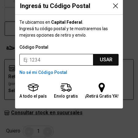
39.5
40
41
41.5
Ingresá tu Código Postal
42
43
43.5
44
Te ubicamos en
Capital Federal
.
45
46
47
Ingresá tu código postal y te mostraremos las
mejores opciones de retiro y envío.
Código Postal
Probador Virtual
Tabla de talles
USAR
No sé mi Código Postal
Retiro
Envío
(por una sucursal)
(a domicilio)
Seleccioná talle
Seleccioná talle
A todo el país
Envío gratis
¡Retirá Gratis YA!
Consultar stock en sucursales
Cantidad
Quiero
-
+