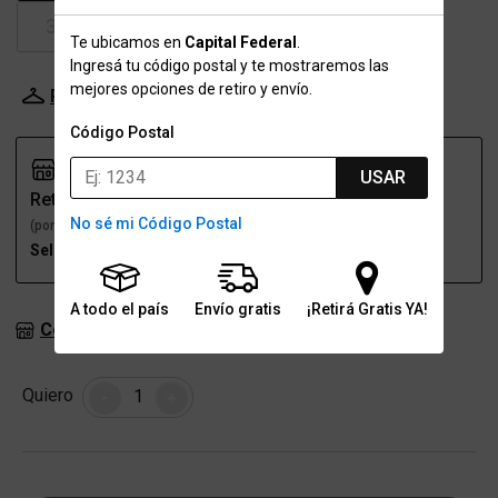
39.5
40
41
41.5
Te ubicamos en
Capital Federal
.
Ingresá tu código postal y te mostraremos las
mejores opciones de retiro y envío.
Probador Virtual
Tabla de talles
Código Postal
USAR
Retiro
Envío
No sé mi Código Postal
(por una sucursal)
(a domicilio)
Seleccioná talle
Seleccioná talle
A todo el país
Envío gratis
¡Retirá Gratis YA!
Consultar stock en sucursales
Cantidad
Quiero
-
+