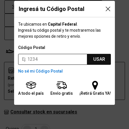
39.5
40
41
41.5
Ingresá tu Código Postal
42
43
43.5
44
Te ubicamos en
Capital Federal
.
Ingresá tu código postal y te mostraremos las
45
46
47
mejores opciones de retiro y envío.
Código Postal
Probador Virtual
Tabla de talles
USAR
No sé mi Código Postal
Retiro
Envío
(por una sucursal)
(a domicilio)
Seleccioná talle
Seleccioná talle
A todo el país
Envío gratis
¡Retirá Gratis YA!
Consultar stock en sucursales
Cantidad
Quiero