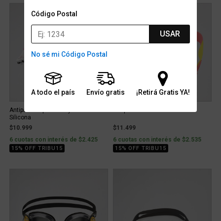
Código Postal
USAR
No sé mi Código Postal
A todo el país
Envío gratis
¡Retirá Gratis YA!
Antiparras Sporto Coky Infantil
Antiparras X-trust Fun Infantil
Silicona
$10.999
$11.499
6 cuotas con interés de $2.425
6 cuotas con interés de $2.535
15% OFF TRIBU15
15% OFF TRIBU15