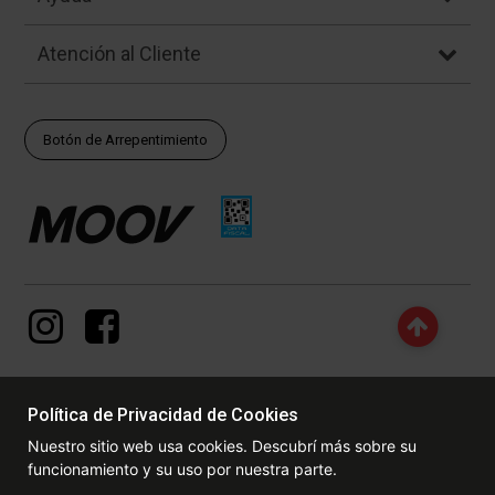
Atención al Cliente
Botón de Arrepentimiento
Política de Privacidad de Cookies
© Copyright - 2017 - 2026 www.dexter.com.ar, TODOS LOS
Nuestro sitio web usa cookies. Descubrí más sobre su
DERECHOS RESERVADOS. Las fotos contenidas en este site, el
funcionamiento y su uso por nuestra parte.
logotipo y las marcas son propiedad de www.dexter.com.ar y/o de