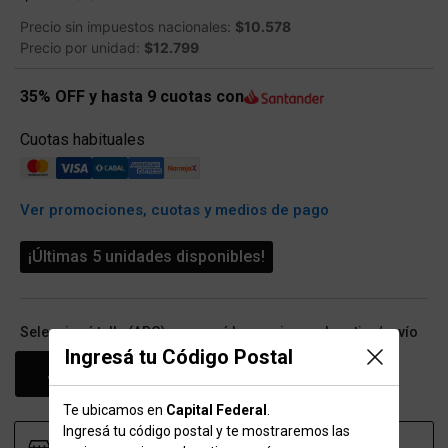
Precio sin impuestos nacionales:
$10.578
Precio por unidad:
$12.799
35% OFF y hasta 9 cuotas con
Cuotas habituales
Ver promociones, cuotas y medios de pago
¡Últimas 5 unidades disponibles!
Seleccioná talle (ARG) y conocé las opciones de retiro/envío
Ingresá tu Código Postal
JR
Te ubicamos en
Capital Federal
.
Ingresá tu código postal y te mostraremos las