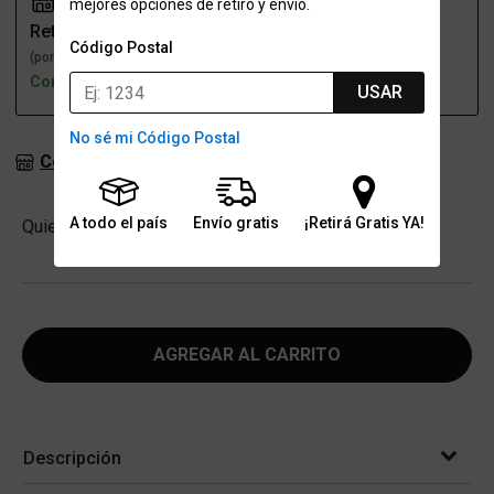
mejores opciones de retiro y envío.
Retiro
Envío
Código Postal
(por una sucursal)
(a domicilio)
Con stock
Con stock
USAR
No sé mi Código Postal
Consultar stock en sucursales
Cantidad
A todo el país
Envío gratis
¡Retirá Gratis YA!
Quiero
-
+
AGREGAR AL CARRITO
Descripción