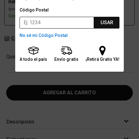
Retiro
Envío
(por una sucursal)
(a domicilio)
Código Postal
Con stock
Con stock
USAR
No sé mi Código Postal
Consultar stock en sucursales
Cantidad
Quiero
-
+
A todo el país
Envío gratis
¡Retirá Gratis YA!
AGREGAR AL CARRITO
Descripción