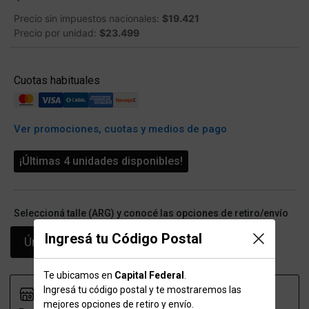
Precio sin impuestos nacionales:
$19.421
Precio por unidad:
$23.499
Cuotas habituales
Ver promociones, cuotas y medios de pago
¡Últimas 4 unidades disponibles!
Seleccioná talle (ARG) y conocé las opciones de retiro/envío
Ingresá tu Código Postal
Único
Te ubicamos en
Capital Federal
.
Ingresá tu código postal y te mostraremos las
mejores opciones de retiro y envío.