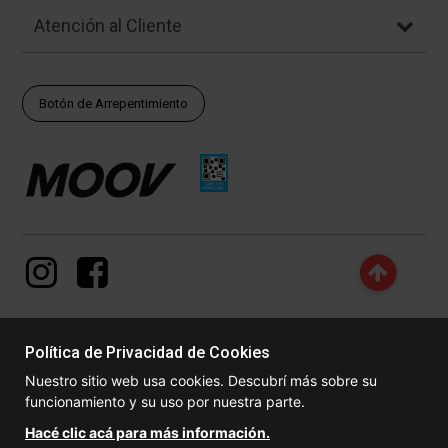
Atención al Cliente
Botón de Arrepentimiento
Política de Privacidad de Cookies
© Copyright - 2017 - 2026 www.dexter.com.ar, TODOS LOS
Nuestro sitio web usa cookies. Descubrí más sobre su
DERECHOS RESERVADOS. Las fotos contenidas en este site, el
funcionamiento y su uso por nuestra parte.
logotipo y las marcas son propiedad de www.dexter.com.ar y/o de
sus respectivos titulares. Está prohibida la reproducción total o
Hacé clic acá para más información.
parcial, sin la expresa autorización de la administradora de la