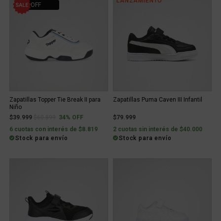
LANZAMIENTO
34% OFF
Zapatillas Topper Tie Break II para
Zapatillas Puma Caven III Infantil
Niño
Price reduced from
to
$39.999
$60.899
34% OFF
$79.999
6 cuotas con interés de $8.819
2 cuotas sin interés de $40.000
Stock para envío
Stock para envío