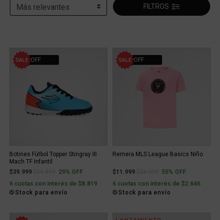
FILTROS
29% OFF
55% OFF
Botines Fútbol Topper Stingray III
Remera MLS League Basics Niño
Mach TF Infantil
Price reduced from
to
Price reduced from
to
$39.999
$56.899
29% OFF
$11.999
$26.999
55% OFF
6 cuotas con interés de $8.819
6 cuotas con interés de $2.646
Stock para envío
Stock para envío