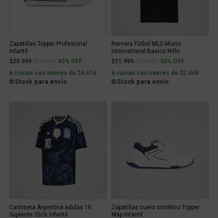
Zapatillas Topper Profesional
Remera Fútbol MLS Miami
Infantil
International Basics Niño
Price reduced from
to
Price reduced from
to
$29.999
$52.699
43% OFF
$11.999
$26.999
55% OFF
6 cuotas con interés de $6.614
6 cuotas con interés de $2.646
Stock para envío
Stock para envío
Camiseta Argentina adidas 10
Zapatillas cuero sintético Topper
Suplente 2026 Infantil
Map Infantil