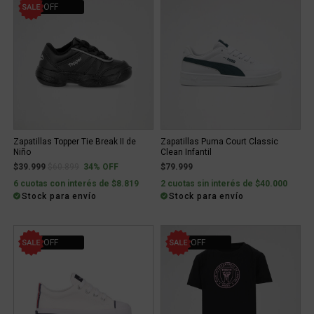
34% OFF
Zapatillas Topper Tie Break II de
Zapatillas Puma Court Classic
Niño
Clean Infantil
Price reduced from
to
$39.999
$60.899
34% OFF
$79.999
6 cuotas con interés de $8.819
2 cuotas sin interés de $40.000
Stock para envío
Stock para envío
43% OFF
55% OFF