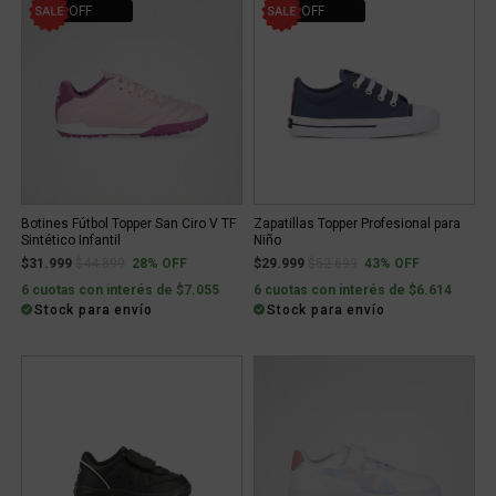
28% OFF
43% OFF
Botines Fútbol Topper San Ciro V TF
Zapatillas Topper Profesional para
Sintético Infantil
Niño
Price reduced from
to
Price reduced from
to
$31.999
$44.899
28% OFF
$29.999
$52.699
43% OFF
6 cuotas con interés de $7.055
6 cuotas con interés de $6.614
Stock para envío
Stock para envío