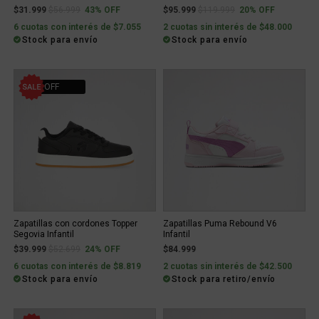
Price reduced from
to
Price reduced from
to
$31.999
$56.999
43% OFF
$95.999
$119.999
20% OFF
6 cuotas con interés de $7.055
2 cuotas sin interés de $48.000
Stock para envío
Stock para envío
24% OFF
Zapatillas con cordones Topper
Zapatillas Puma Rebound V6
Segovia Infantil
Infantil
Price reduced from
to
$39.999
$52.699
24% OFF
$84.999
6 cuotas con interés de $8.819
2 cuotas sin interés de $42.500
Stock para envío
Stock para retiro/envío