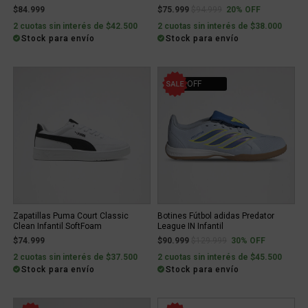
Price reduced from
to
$84.999
$75.999
$94.999
20% OFF
2 cuotas sin interés de $42.500
2 cuotas sin interés de $38.000
Stock para envío
Stock para envío
30% OFF
Zapatillas Puma Court Classic
Botines Fútbol adidas Predator
Clean Infantil SoftFoam
League IN Infantil
Price reduced from
to
$74.999
$90.999
$129.999
30% OFF
2 cuotas sin interés de $37.500
2 cuotas sin interés de $45.500
Stock para envío
Stock para envío