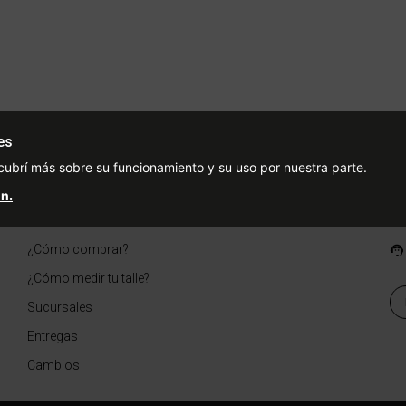
0
es
Ayuda
Redes Sociales
Ce
cubrí más sobre su funcionamiento y su uso por nuestra parte.
Condiciones de pago
Facebook
n.
Preguntas Frecuentes
Instagram
¿Cómo comprar?
¿Cómo medir tu talle?
Sucursales
Entregas
Cambios