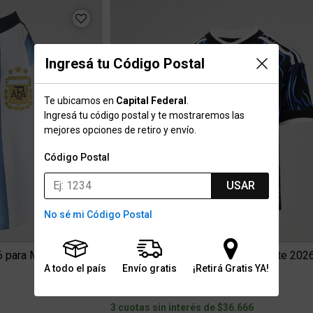
Ingresá tu Código Postal
Te ubicamos en
Capital Federal
.
Ingresá tu código postal y te mostraremos las
mejores opciones de retiro y envío.
Código Postal
USAR
No sé mi Código Postal
6 para Mascota
Camiseta Argentina adidas Suplente 2026 
A todo el país
Envío gratis
¡Retirá Gratis YA!
$109.999
0
3 cuotas sin interés de $36.666