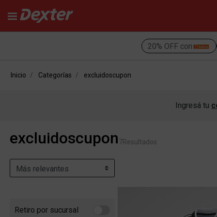
20% OFF con
Inicio
Categorías
excluidoscupon
Ingresá tu
c
excluidoscupon
7
Resultados
Retiro por sucursal
Refine by Retiro por sucursal: Retiro por sucursal