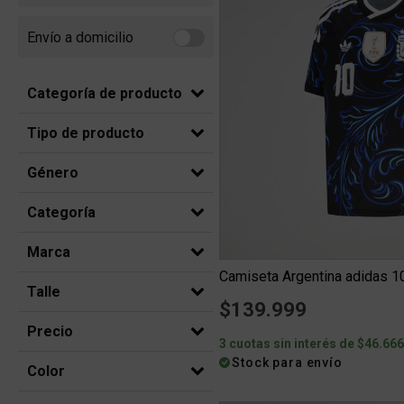
Envío a domicilio
Refine by Envío a domicilio: Envio a domicilio
Categoría de producto
Tipo de producto
Género
Categoría
Marca
Talle
$139.999
Precio
3 cuotas sin interés de $46.66
Stock para envío
Color