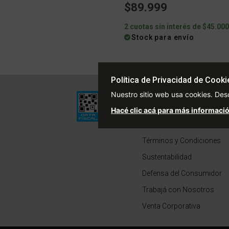
$89.999
2 cuotas sin interés de $45.00
Stock para envío
Política de Privacidad de Cooki
Institucional
Nuestro sitio web usa cookies. Des
Quiénes Somos
Hacé clic acá para más informació
Políticas de Privacidad
Términos y Condiciones
Sustentabilidad
Defensa del Consumidor
Trabajá con Nosotros
Venta Corporativa