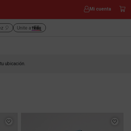
Mi cuenta
ez 🎈
Unite a
tu ubicación.