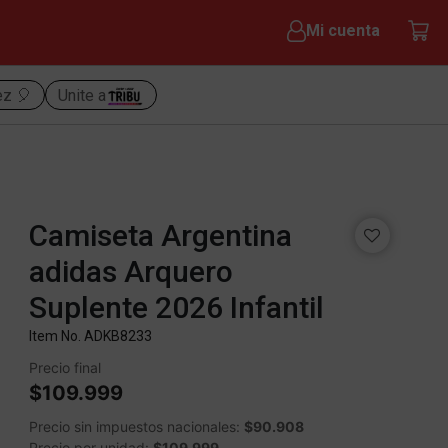
Mi cuenta
ez 🎈
Unite a
Camiseta Argentina
adidas Arquero
Suplente 2026 Infantil
Item No.
ADKB8233
Precio final
$109.999
Precio sin impuestos nacionales:
$90.908
Precio por unidad:
$109.999