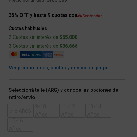
35% OFF y hasta 9 cuotas con
Cuotas habituales
2 Cuotas sin interés de
$55.000
3 Cuotas sin interés de
$36.666
Ver promociones, cuotas y medios de pago
Seleccioná talle (ARG) y conocé las opciones de
retiro/envío
9-10
11-12
13-14
7-8 Años
Años
Años
Años
15-16
Años