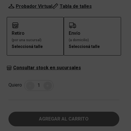
Probador Virtual
Tabla de talles
Retiro
Envío
(por una sucursal)
(a domicilio)
Seleccioná talle
Seleccioná talle
Consultar stock en sucursales
Cantidad
Quiero
-
+
AGREGAR AL CARRITO