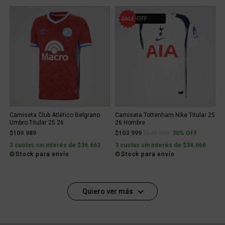
30% OFF
Camiseta Club Atlético Belgrano
Camiseta Tottenham Nike Titular 25
Umbro Titular 25 26
26 Hombre
Price reduced from
to
$109.989
$103.999
$149.999
30% OFF
3 cuotas sin interés de $36.663
3 cuotas sin interés de $34.666
Stock para envío
Stock para envío
Quiero ver más