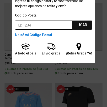
Ingresá tu código postal y te mostraremos las
mejores opciones de retiro y envío.
Código Postal
USAR
No sé mi Código Postal
A todo el país
Envío gratis
¡Retirá Gratis YA!
Camiseta Boca Juniors adidas
Camiseta Argentina adidas 10
Tercer Uniforme 25 26 Mujer
Suplente 2026 Infantil
$99.999
$139.999
3 cuotas sin interés de $33.333
3 cuotas sin interés de $46.666
Stock para envío
Stock para envío
40% OFF
21% OFF