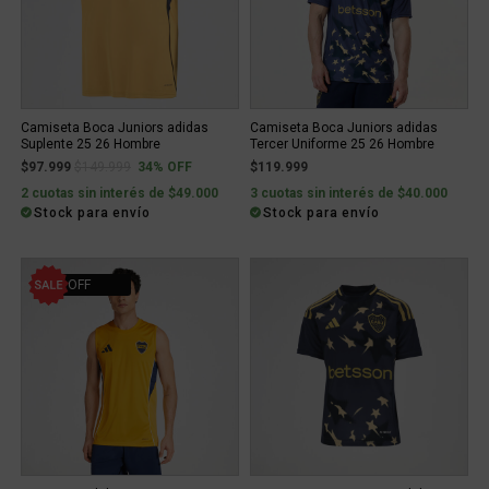
Camiseta Boca Juniors adidas
Camiseta Boca Juniors adidas
Suplente 25 26 Hombre
Tercer Uniforme 25 26 Hombre
Price reduced from
to
$97.999
$149.999
34% OFF
$119.999
2 cuotas sin interés de $49.000
3 cuotas sin interés de $40.000
Stock para envío
Stock para envío
35% OFF