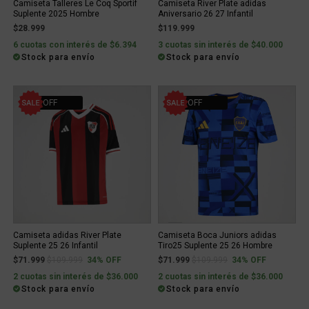
Camiseta Talleres Le Coq Sportif
Camiseta River Plate adidas
Suplente 2025 Hombre
Aniversario 26 27 Infantil
$28.999
$119.999
6 cuotas con interés de $6.394
3 cuotas sin interés de $40.000
Stock para envío
Stock para envío
34% OFF
34% OFF
Camiseta adidas River Plate
Camiseta Boca Juniors adidas
Suplente 25 26 Infantil
Tiro25 Suplente 25 26 Hombre
Price reduced from
to
Price reduced from
to
$71.999
$109.999
34% OFF
$71.999
$109.999
34% OFF
2 cuotas sin interés de $36.000
2 cuotas sin interés de $36.000
Stock para envío
Stock para envío