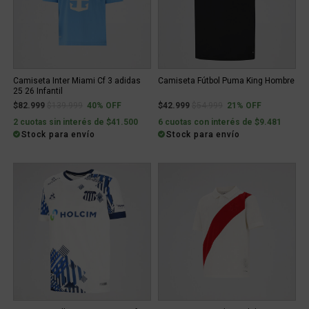
Camiseta Inter Miami Cf 3 adidas
Camiseta Fútbol Puma King Hombre
25 26 Infantil
Price reduced from
to
Price reduced from
to
$82.999
$139.999
40% OFF
$42.999
$54.999
21% OFF
2 cuotas sin interés de $41.500
6 cuotas con interés de $9.481
Stock para envío
Stock para envío