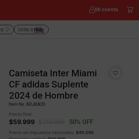
Mi cuenta
ez 🎈
Unite a
Camiseta Inter Miami
CF adidas Suplente
2024 de Hombre
Item No.
ADJI6820
Precio final
Price reduced from
to
$59.999
$119.999
50% OFF
Precio sin impuestos nacionales:
$49.586
Precio por unidad:
$59.999