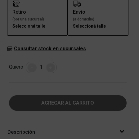
Retiro
Envío
(por una sucursal)
(a domicilio)
Seleccioná talle
Seleccioná talle
Consultar stock en sucursales
Cantidad
Quiero
-
+
AGREGAR AL CARRITO
Descripción