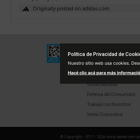
Originally posted on adidas.com
Institucional
Política de Privacidad de Cooki
Quiénes Somos
Nuestro sitio web usa cookies. Des
Políticas de Privacidad
Hacé clic acá para más informació
Términos y Condiciones
Sustentabilidad
Defensa del Consumidor
Trabajá con Nosotros
Venta Corporativa
© Copyright - 2017 - 2026 www.dexter.com.a