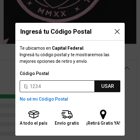
Ingresá tu Código Postal
Te ubicamos en
Capital Federal
.
Ingresá tu código postal y te mostraremos las
mejores opciones de retiro y envío.
5.0
Código Postal
USAR
1
No sé mi Código Postal
0
0
A todo el país
Envío gratis
¡Retirá Gratis YA!
0
0