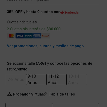
35% OFF y hasta 9 cuotas con
Cuotas habituales
2 Cuotas sin interés de
$30.000
Ver promociones, cuotas y medios de pago
Seleccioná talle (ARG) y conocé las opciones de
retiro/envío
9-10
11-12
13-14
7-8 Años
Años
Años
Años
Probador Virtual
Tabla de talles