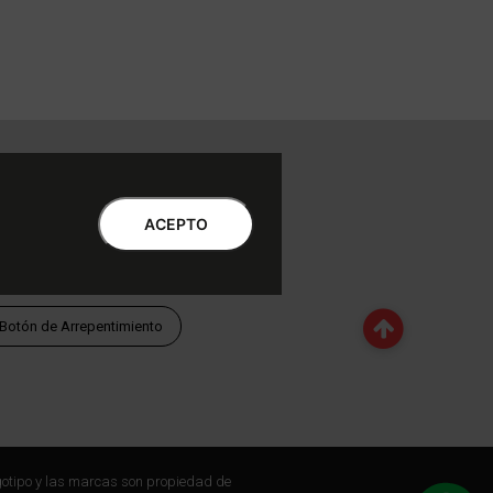
ntro de Atención al Cliente
Libro de quejas Online
ACEPTO
WhatsApp | Lu a Vi 9 a 20 | Sa 9 a 17
0810-888-3398 | Lu a Vi 9 a 18 | Sa 9 a 17
Botón de Arrepentimiento
otipo y las marcas son propiedad de