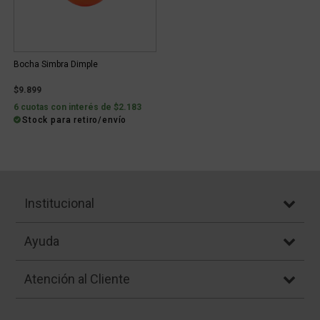
Bocha Simbra Dimple
$9.899
6 cuotas con interés de $2.183
Stock para retiro/envío
Institucional
Ayuda
Atención al Cliente