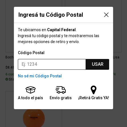
Ingresá tu Código Postal
Te ubicamos en
Capital Federal
.
Ingresá tu código postal y te mostraremos las
mejores opciones de retiro y envío.
Código Postal
Bocha Simbra Match
Bochas Hockey Simbra Match Lisa
USAR
$8.499
$8.499
6 cuotas con interés de $1.874
6 cuotas con interés de $1.874
No sé mi Código Postal
Stock para retiro/envío
Stock para retiro/envío
A todo el país
Envío gratis
¡Retirá Gratis YA!