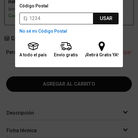
Retiro
Envío
Código Postal
(por una sucursal)
(a domicilio)
Con stock
Con stock
USAR
No sé mi Código Postal
Consultar stock en sucursales
Personalización
+ Agregar
A todo el país
Envío gratis
¡Retirá Gratis YA!
AGREGAR AL CARRITO
Descripción
Ficha técnica