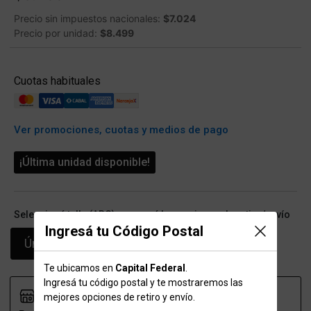
Precio sin impuestos nacionales:
$7.024
Precio por unidad:
$8.499
Cuotas habituales
Ver promociones, cuotas y medios de pago
¡Última unidad disponible!
Seleccioná talle (ARG) y conocé las opciones de retiro/envío
Ingresá tu Código Postal
Único
Te ubicamos en
Capital Federal
.
Ingresá tu código postal y te mostraremos las
mejores opciones de retiro y envío.