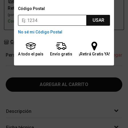
Retiro
Envío
Código Postal
(por una sucursal)
(a domicilio)
USAR
Con stock
Con stock
No sé mi Código Postal
Consultar stock en sucursales
A todo el país
Envío gratis
¡Retirá Gratis YA!
Personalización
+ Agregar
AGREGAR AL CARRITO
Descripción
Ficha técnica