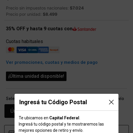
Precio sin impuestos nacionales:
$7.024
Precio por unidad:
$8.499
35% OFF y hasta 9 cuotas con
Cuotas habituales
Ver promociones, cuotas y medios de pago
¡Última unidad disponible!
Seleccioná talle (ARG) y conocé las opciones de retiro/envío
Ingresá tu Código Postal
Único
Te ubicamos en
Capital Federal
.
Ingresá tu código postal y te mostraremos las
mejores opciones de retiro y envío.