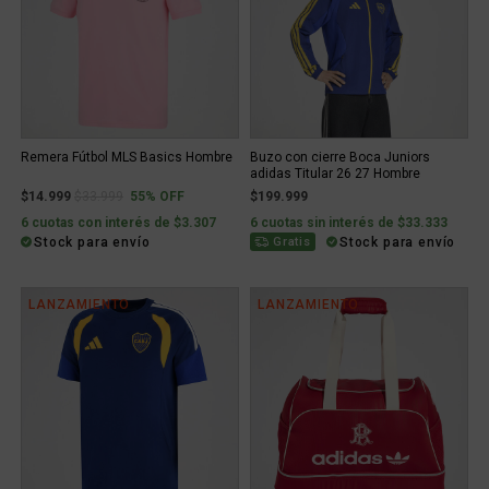
Remera Fútbol MLS Basics Hombre
Buzo con cierre Boca Juniors
adidas Titular 26 27 Hombre
Price reduced from
to
$14.999
$33.999
55% OFF
$199.999
6 cuotas con interés de $3.307
6 cuotas sin interés de $33.333
Stock para envío
Stock para envío
Gratis
LANZAMIENTO
LANZAMIENTO