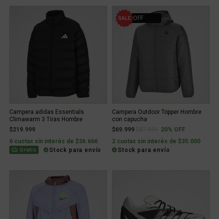
20% OFF
Campera adidas Essentials
Campera Outdoor Topper Hombre
Climawarm 3 Tiras Hombre
con capucha
Price reduced from
to
$219.999
$69.999
$87.999
20% OFF
6 cuotas sin interés de $36.666
2 cuotas sin interés de $35.000
Stock para envío
Stock para envío
Gratis