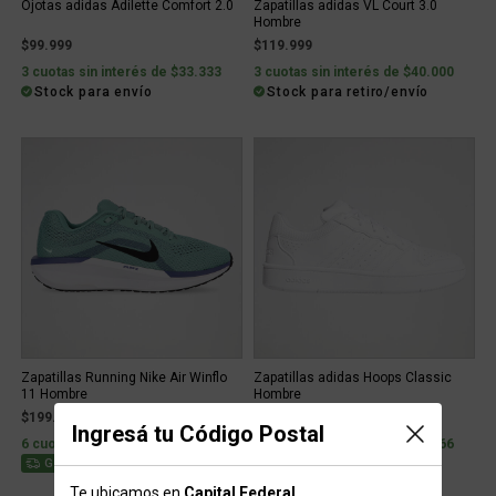
Ojotas adidas Adilette Comfort 2.0
Zapatillas adidas VL Court 3.0
Hombre
$99.999
$119.999
3 cuotas sin interés de $33.333
3 cuotas sin interés de $40.000
Stock para envío
Stock para retiro/envío
Zapatillas Running Nike Air Winflo
Zapatillas adidas Hoops Classic
11 Hombre
Hombre
$199.999
$109.999
Ingresá tu Código Postal
6 cuotas sin interés de $33.333
3 cuotas sin interés de $36.666
Stock para envío
Stock para retiro/envío
Gratis
Te ubicamos en
Capital Federal
.