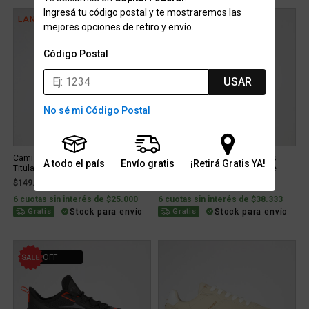
Ingresá tu código postal y te mostraremos las
LANZAMIENTO
LANZAMIENTO
mejores opciones de retiro y envío.
Código Postal
USAR
No sé mi Código Postal
Camiseta Boca Juniors adidas
Camiseta Boca Juniors adidas
A todo el país
Envío gratis
¡Retirá Gratis YA!
Titular 26 27
Titular Authentic 26 27 Hombre
$149.999
$229.999
6 cuotas sin interés de $25.000
6 cuotas sin interés de $38.333
Stock para envío
Stock para envío
Gratis
Gratis
25% OFF