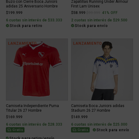
Buzo con Cierre Boca Juniors
Zapatillas Running Under Armour
adidas 25 Aniversario Hombre
First Lam Unisex
Price reduced from
to
$199.999
$58.999
$99.999
41% OFF
6 cuotas sin interés de $33.333
2 cuotas sin interés de $29.500
Stock para retiro
Stock para envío
LANZAMIENTO
LANZAMIENTO
Camiseta Independiente Puma
Camiseta Boca Juniors adidas
Titular 26 27 Hombre
Stadium 26 27 Hombre
$169.999
$149.999
6 cuotas sin interés de $28.333
6 cuotas sin interés de $25.000
Stock para envío
Gratis
Gratis
Stock para retiro/envío