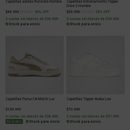
Zapatillas adidas Runvista Hombre
Zapatillas Entrenamiento Topper
Drive 2 Hombre
Price reduced from
to
Price reduced from
to
$69.999
$99.999
30% OFF
$59.999
$79.999
25% OFF
2 cuotas sin interés de $35.000
2 cuotas sin interés de $30.000
Stock para envío
Stock para envío
Zapatillas Puma CA Match Lux
Zapatillas Topper Araka Low
$159.999
$73.999
6 cuotas sin interés de $26.666
2 cuotas sin interés de $37.000
Stock para envío
Stock para envío
Gratis