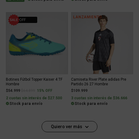
LANZAMIENTO
15% OFF
Botines Fútbol Topper Kaiser 4 TF
Camiseta River Plate adidas Pre
Hombre
Partido 26 27 Hombre
Price reduced from
to
$54.999
$64.899
15% OFF
$109.999
2 cuotas sin interés de $27.500
3 cuotas sin interés de $36.666
Stock para envío
Stock para envío
Quiero ver más