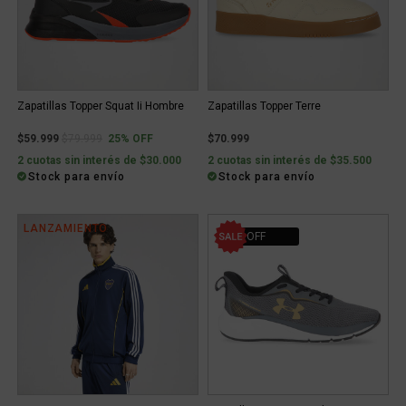
Zapatillas Topper Squat Ii Hombre
Zapatillas Topper Terre
Price reduced from
to
$59.999
$79.999
25% OFF
$70.999
2 cuotas sin interés de $30.000
2 cuotas sin interés de $35.500
Stock para envío
Stock para envío
LANZAMIENTO
41% OFF