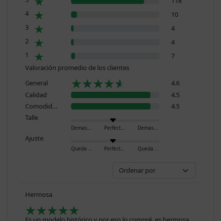
118
4
10
3
4
2
4
1
7
Valoración promedio de los clientes
General
4.6
Calidad
4.5
Comodidad
4.5
Talle
Demasiado pequeño
Perfecto
Demasiado grande
Ajuste
Queda ajustado
Perfecto
Queda holgado
Hermosa
Es un modelo histórico y por eso lo compré, es hermosa