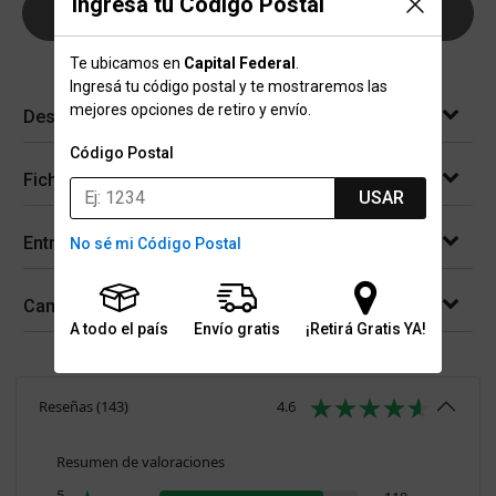
Ingresá tu Código Postal
AGREGAR AL CARRITO
Te ubicamos en
Capital Federal
.
Ingresá tu código postal y te mostraremos las
mejores opciones de retiro y envío.
Descripción
Código Postal
Ficha técnica
USAR
Entregas
No sé mi Código Postal
Cambios y devoluciones
A todo el país
Envío gratis
¡Retirá Gratis YA!
Reseñas
(
143
)
4.6
Resumen de valoraciones
5